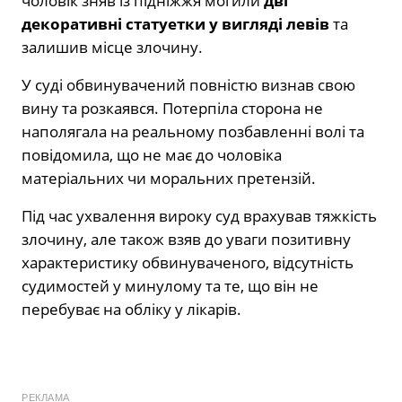
чоловік зняв із підніжжя могили
дві
декоративні статуетки у вигляді левів
та
залишив місце злочину.
У суді обвинувачений повністю визнав свою
вину та розкаявся. Потерпіла сторона не
наполягала на реальному позбавленні волі та
повідомила, що не має до чоловіка
матеріальних чи моральних претензій.
Під час ухвалення вироку суд врахував тяжкість
злочину, але також взяв до уваги позитивну
характеристику обвинуваченого, відсутність
судимостей у минулому та те, що він не
перебуває на обліку у лікарів.
РЕКЛАМА