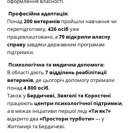
оформлення власності.
Професійна адаптація:
Понад
200 ветеранів
пройшли навчання чи
перепідготовку,
426 осіб
уже
працевлаштовано, а
79 відкрили власну
справу
завдяки державним програмам
підтримки.
Психологічна та медична допомога:
В області діють
7 відділень реабілітації
ветеранів
, де цьогоріч допомогу отримали
понад
4 800 осіб
.
Також у
Бердичеві, Звягелі та Коростені
працюють
центри психологічної підтримки
,
а в межах ініціативи першої леді
«Ти як?»
відкрито два
«Простори турботи»
— у
Житомирі та Бердичеві.