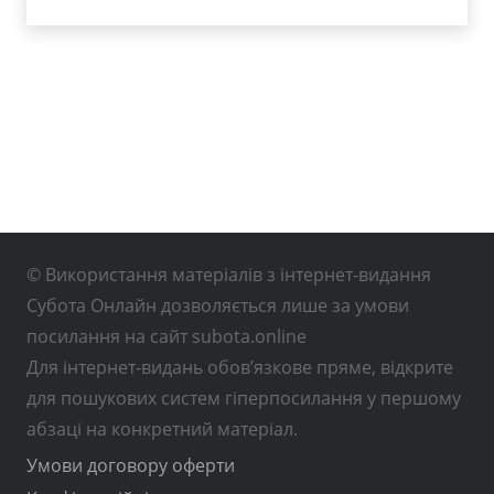
© Використання матеріалів з інтернет-видання
Субота Онлайн дозволяється лише за умови
посилання на сайт subota.online
Для інтернет-видань обов’язкове пряме, відкрите
для пошукових систем гіперпосилання у першому
абзаці на конкретний матеріал.
Умови договору оферти