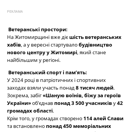
РЕКЛАМА
Ветеранські простори:
На Житомирщині вже діє
шість ветеранських
хабів
, а у вересні стартувало
будівництво
нового центру у Житомирі
, який стане
найбільшим у регіоні.
Ветеранський спорт і пам’ять:
У 2024 році в патріотичних і спортивних
заходах взяли участь понад
8 тисяч людей
.
Зокрема, забіг
«Шаную воїнів, біжу за героїв
України»
об’єднав
понад 3 500 учасників
у
42
громадах області
.
Крім того, у громадах створено
114 алей Слави
та встановлено
понад 450 меморіальних