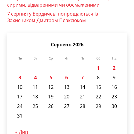
сирими, відвареними чи обсмаженими
7 серпня у Бердичеві попрощаються із
Захисником Дмитром Плаксюком
Серпень 2026
Пн
Вт
Ср
Чт
Пт
Сб
Нд
1
2
3
4
5
6
7
8
9
10
11
12
13
14
15
16
17
18
19
20
21
22
23
24
25
26
27
28
29
30
31
« Лип