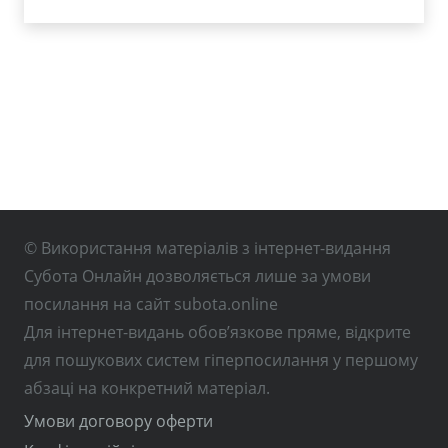
© Використання матеріалів з інтернет-видання
Субота Онлайн дозволяється лише за умови
посилання на сайт subota.online
Для інтернет-видань обов’язкове пряме, відкрите
для пошукових систем гіперпосилання у першому
абзаці на конкретний матеріал.
Умови договору оферти