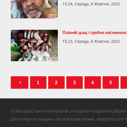
15:24, Середа, 8 Жовтня, 2025
Осінній дощ і грибне натхнення
15:23, Середа, 8 Жовтня, 2025
1
2
3
4
5
© Використання матеріалів з інтернет-видання Субота 
Для інтернет-видань обов’язкове пряме, відкрите для 