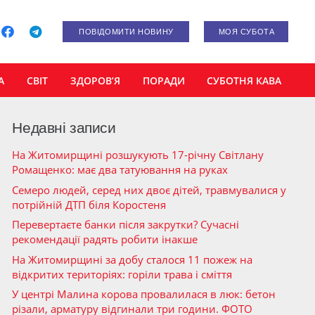
ПОВІДОМИТИ НОВИНУ
МОЯ СУБОТА
А
СВІТ
ЗДОРОВ’Я
ПОРАДИ
СУБОТНЯ КАВА
Недавні записи
На Житомирщині розшукують 17-річну Світлану
Ромащенко: має два татуювання на руках
Семеро людей, серед них двоє дітей, травмувалися у
потрійній ДТП біля Коростеня
Перевертаєте банки після закрутки? Сучасні
рекомендації радять робити інакше
На Житомирщині за добу сталося 11 пожеж на
відкритих територіях: горіли трава і сміття
У центрі Малина корова провалилася в люк: бетон
різали, арматуру відгинали три години. ФОТО