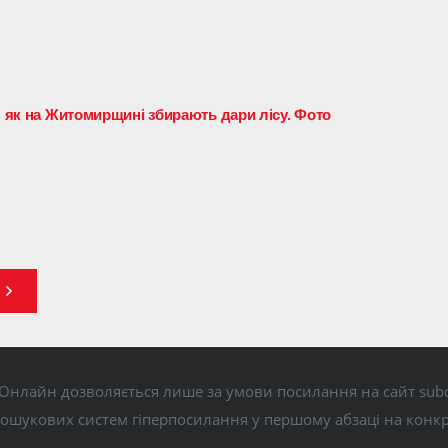
: як на Житомирщині збирають дари лісу. Фото
Онлайн дозволяється лише за умови посилання на сайт subo
пошукових систем гіперпосилання у першому абзаці на конк