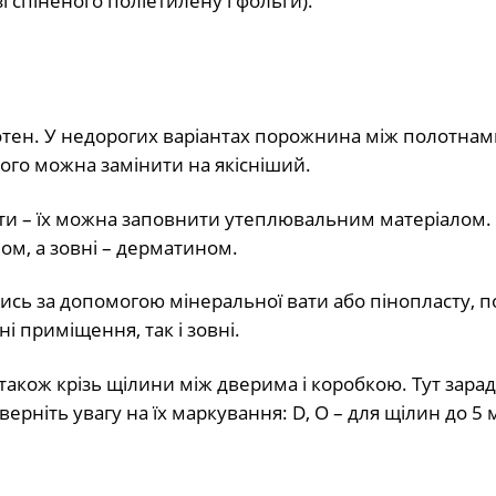
зі спіненого поліетилену і фольги).
лотен. У недорогих варіантах порожнина між полотнам
го можна замінити на якісніший.
стоти – їх можна заповнити утеплювальним матеріалом
м, а зовні – дерматином.
сь за допомогою мінеральної вати або пінопласту, 
 приміщення, так і зовні.
акож крізь щілини між дверима і коробкою. Тут зара
рніть увагу на їх маркування: D, O – для щілин до 5 м