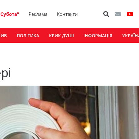
“Субота”
Реклама
Контакти
ЗИВ
ПОЛІТИКА
КРИК ДУШІ
ІНФОРМАЦІЯ
УКРАЇН
рі