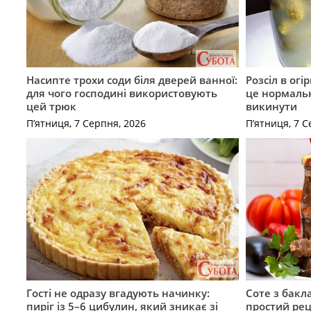
Насипте трохи соди біля дверей ванної:
Розсіл в ог
для чого господині використовують
це нормальн
цей трюк
викинути
П’ятниця, 7 Серпня, 2026
П’ятниця, 7 С
Гості не одразу вгадують начинку:
Соте з бакл
пиріг із 5–6 цибулин, який зникає зі
простий рец