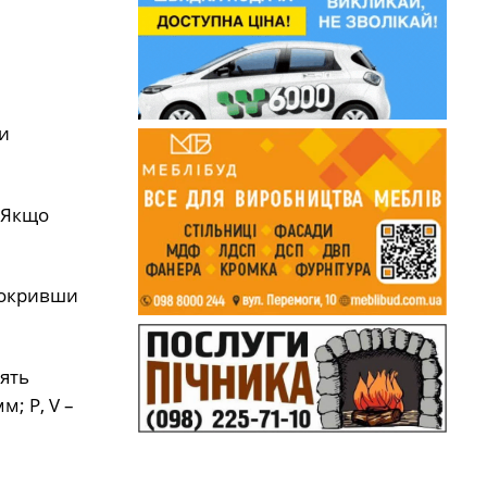
и
. Якщо
покривши
дять
м; P, V –