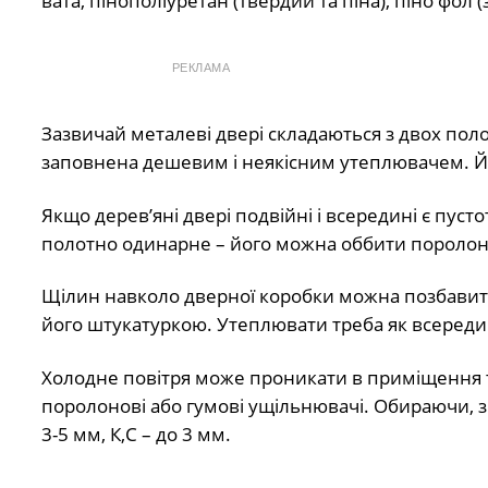
вата, пінополіуретан (твердий та піна), піно фол (
РЕКЛАМА
Зазвичай металеві двері складаються з двох по
заповнена дешевим і неякісним утеплювачем. Йо
Якщо дерев’яні двері подвійні і всередині є пу
полотно одинарне – його можна оббити поролоно
Щілин навколо дверної коробки можна позбавити
його штукатуркою. Утеплювати треба як всередині
Холодне повітря може проникати в приміщення т
поролонові або гумові ущільнювачі. Обираючи, зве
3-5 мм, К,С – до 3 мм.