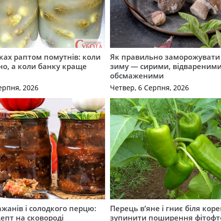
ірках раптом помутнів: коли
Як правильно заморожувати
о, а коли банку краще
зиму — сирими, відвареними
обсмаженими
ерпня, 2026
Четвер, 6 Серпня, 2026
ажанів і солодкого перцю:
Перець в’яне і гниє біля коре
епт на сковороді
зупинити поширення фітофт