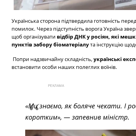
Українська сторона підтвердила готовність перед
помилок. Через підступність ворога Україна зве
щоб організувати
відбір ДНК у росіян, які меш
пунктів забору біоматеріалу
та інструкцію щодо
Попри надзвичайну складність,
українські екс
встановити особи наших полеглих воїнів.
РЕКЛАМА
«Ми знаємо, як боляче чекати. І р
коротким»,
— запевнив міністр.