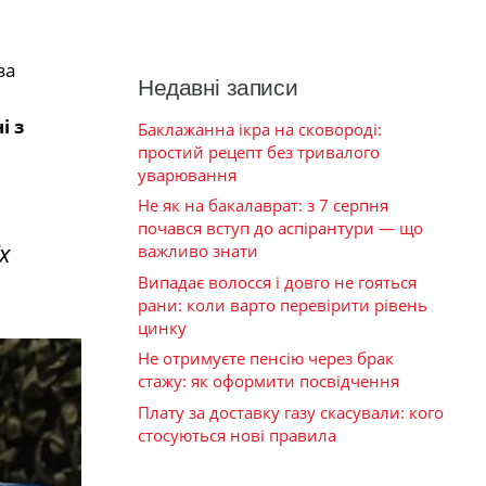
за
Недавні записи
і з
Баклажанна ікра на сковороді:
простий рецепт без тривалого
уварювання
Не як на бакалаврат: з 7 серпня
почався вступ до аспірантури — що
х
важливо знати
Випадає волосся і довго не гояться
рани: коли варто перевірити рівень
цинку
Не отримуєте пенсію через брак
стажу: як оформити посвідчення
Плату за доставку газу скасували: кого
стосуються нові правила