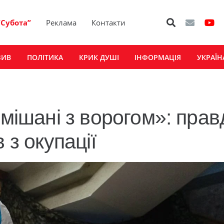
“Субота”
Реклама
Контакти
ЗИВ
ПОЛІТИКА
КРИК ДУШІ
ІНФОРМАЦІЯ
УКРАЇН
змішані з ворогом»: прав
 з окупації