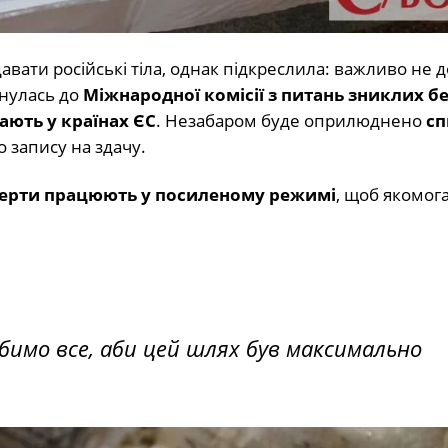
авати російські тіла, однак підкреслила: важливо не 
рнулась до
Міжнародної комісії з питань зниклих бе
кають у країнах ЄС
. Незабаром буде оприлюднено
сп
 запису на здачу.
перти працюють у посиленому режимі
, щоб якомо
обимо все, аби цей шлях був максимально