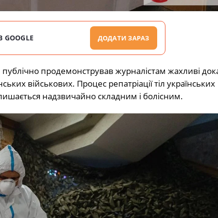
В GOOGLE
ДОДАТИ ЗАРАЗ
о
публічно продемонстрував журналістам жахливі дока
нських військових. Процес репатріації тіл українських
алишається надзвичайно складним і болісним.