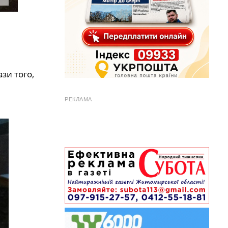
зи того,
РЕКЛАМА