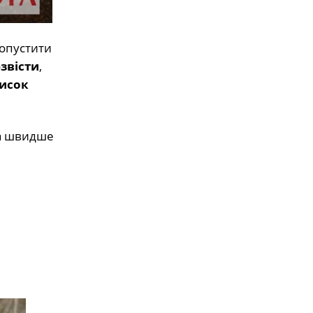
допустити
звісти
,
исок
га швидше