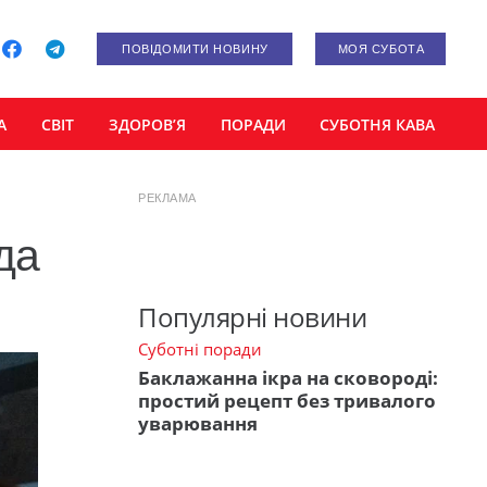
ПОВІДОМИТИ НОВИНУ
МОЯ СУБОТА
А
СВІТ
ЗДОРОВ’Я
ПОРАДИ
СУБОТНЯ КАВА
РЕКЛАМА
да
Популярні новини
Суботні поради
Баклажанна ікра на сковороді:
простий рецепт без тривалого
уварювання