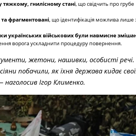
у тяжкому, гнилісному стані
, що свідчить про грубе
і та фрагментовані
, що ідентифікація можлива лише 
ки українських військових були навмисне змішан
ння ворога ускладнити процедуру повернення.
кументи, жетони, нашивки, особисті речі.
іяни побачили, як їхня держава кидає свої
 наголосив Ігор Клименко.