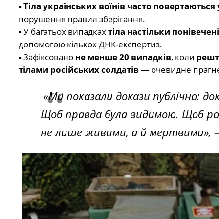
▪️
Тіла українських воїнів часто повертаються 
порушення правил зберігання.
▪️ У багатьох випадках
тіла настільки понівечен
допомогою кількох ДНК-експертиз.
▪️ Зафіксовано
не менше 20 випадків
, коли
решт
тілами російських солдатів
— очевидне прагне
«Ми показали докази публічно: до
Щоб правда була видимою. Щоб рос
не лише живими, а й мертвими»,
—