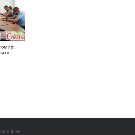
томирі:
вято
ta.online