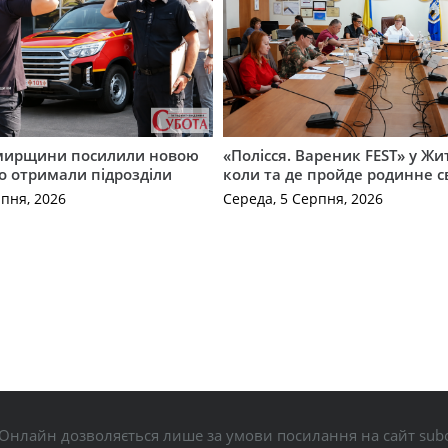
мирщини посилили новою
«Полісся. Вареник FEST» у Жи
о отримали підрозділи
коли та де пройде родинне с
рпня, 2026
Середа, 5 Серпня, 2026
Онлайн дозволяється лише за умови посилання на сайт subo