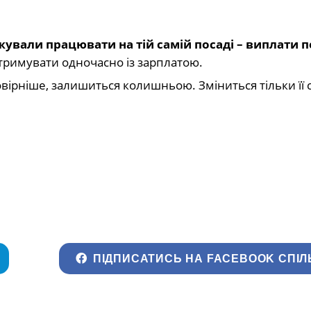
ували працювати на тій самій посаді – виплати пе
тримувати одночасно із зарплатою.
овірніше, залишиться колишньою. Зміниться тільки її с
ПІДПИСАТИСЬ НА FACEBOOK СПІЛ