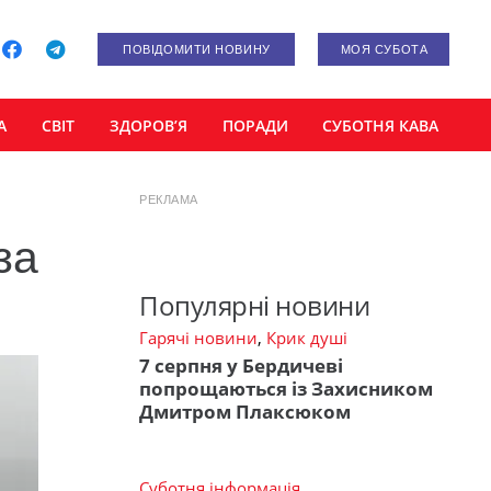
ПОВІДОМИТИ НОВИНУ
МОЯ СУБОТА
А
СВІТ
ЗДОРОВ’Я
ПОРАДИ
СУБОТНЯ КАВА
РЕКЛАМА
за
Популярні новини
Гарячі новини
,
Крик душі
7 серпня у Бердичеві
попрощаються із Захисником
Дмитром Плаксюком
Суботня інформація