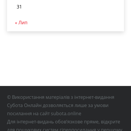
31
« Лип
© Використання матеріалів з інтернет-видання
Субота Онлайн дозволяється лише за умови
посилання на сайт subota.online
Для інтернет-видань обов’язкове пряме, відкрите
для пошукових систем гіперпосилання у першому