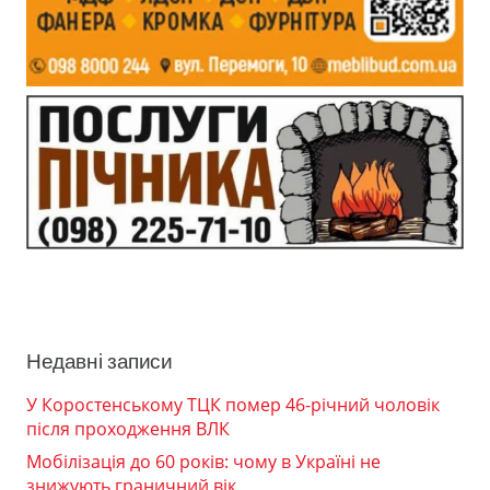
Недавні записи
У Коростенському ТЦК помер 46-річний чоловік
після проходження ВЛК
Мобілізація до 60 років: чому в Україні не
знижують граничний вік