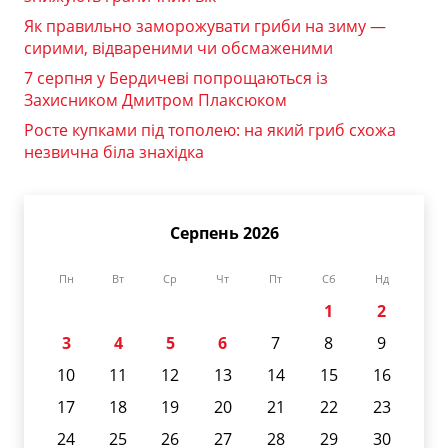
Як правильно заморожувати гриби на зиму —
сирими, відвареними чи обсмаженими
7 серпня у Бердичеві попрощаються із
Захисником Дмитром Плаксюком
Росте купками під тополею: на який гриб схожа
незвична біла знахідка
Серпень 2026
Пн
Вт
Ср
Чт
Пт
Сб
Нд
1
2
3
4
5
6
7
8
9
10
11
12
13
14
15
16
17
18
19
20
21
22
23
24
25
26
27
28
29
30