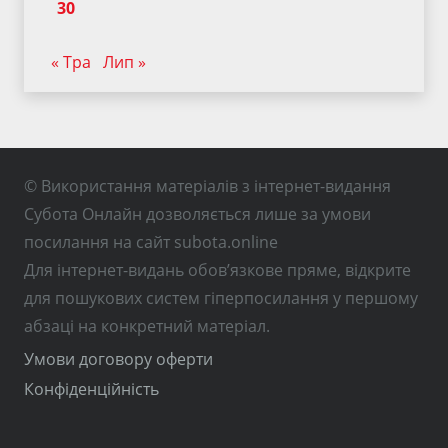
30
« Тра
Лип »
© Використання матеріалів з інтернет-видання
Субота Онлайн дозволяється лише за умови
посилання на сайт subota.online
Для інтернет-видань обов’язкове пряме, відкрите
для пошукових систем гіперпосилання у першому
абзаці на конкретний матеріал.
Умови договору оферти
Конфіденційність