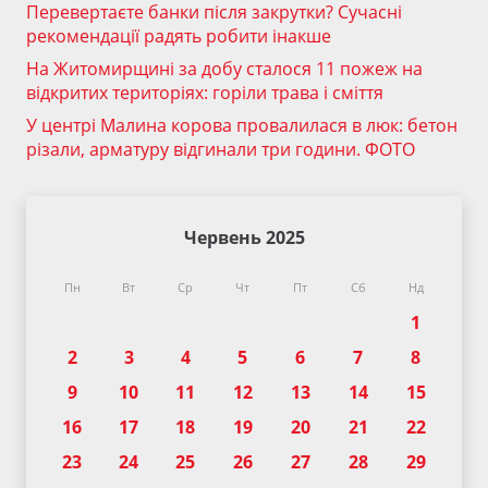
Перевертаєте банки після закрутки? Сучасні
рекомендації радять робити інакше
На Житомирщині за добу сталося 11 пожеж на
відкритих територіях: горіли трава і сміття
У центрі Малина корова провалилася в люк: бетон
різали, арматуру відгинали три години. ФОТО
Червень 2025
Пн
Вт
Ср
Чт
Пт
Сб
Нд
1
2
3
4
5
6
7
8
9
10
11
12
13
14
15
16
17
18
19
20
21
22
23
24
25
26
27
28
29