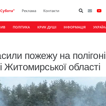
“Субота”
Реклама
Контакти
ЗИВ
ПОЛІТИКА
КРИК ДУШІ
ІНФОРМАЦІЯ
УКРАЇН
асили пожежу на полігоні
лі Житомирської області