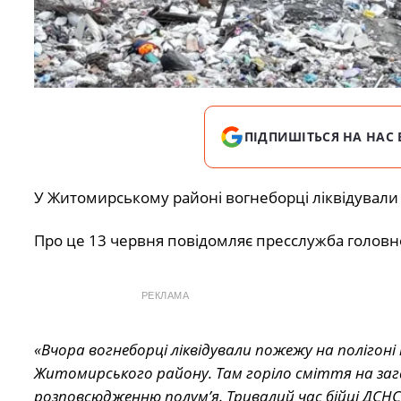
ПІДПИШІТЬСЯ НА НАС 
У Житомирському районі вогнеборці ліквідували 
Про це 13 червня повідомляє пресслужба головн
РЕКЛАМА
«Вчора вогнеборці ліквідували пожежу на полігоні
Житомирського району. Там горіло сміття на зага
розповсюдженню полум’я. Тривалий час бійці ДСНС