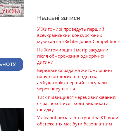
Недавні записи
У Житомирі проведуть перший
всеукраїнський конкурс юних
музикантів «Richter Junior Competition»
На Житомирщині матір засудили
після обмороження однорічної
дитини
ЬНОТУ
Березівська рада на Житомирщині
вдруге оголосила тендер на
амбулаторію: перший скасували
через порушення
Тиск підвищився через хвилювання:
як заспокоїтися і коли викликати
швидку
У лікарні вимагають гроші за КТ: коли
обстеження має бути безоплатним