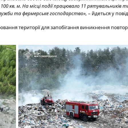
00 кв. м. На місці події працювало 11 рятувальників т
 служби та фермерське господарство»,
– йдеться у пові
лювання території для запобігання виникнення повто