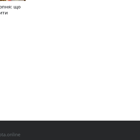
рпня: що
бити
ta.online