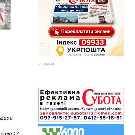
РЕКЛАМА
омади
ивала 13