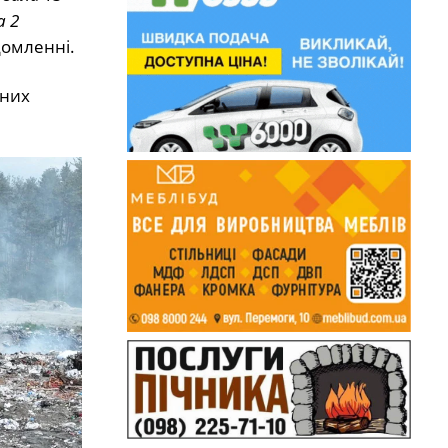
а 2
домленні.
рних