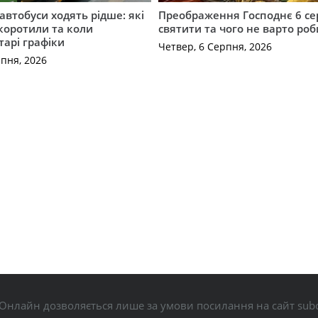
автобуси ходять рідше: які
Преображення Господнє 6 се
коротили та коли
святити та чого не варто ро
тарі графіки
Четвер, 6 Серпня, 2026
рпня, 2026
Онлайн дозволяється лише за умови посилання на сайт subo