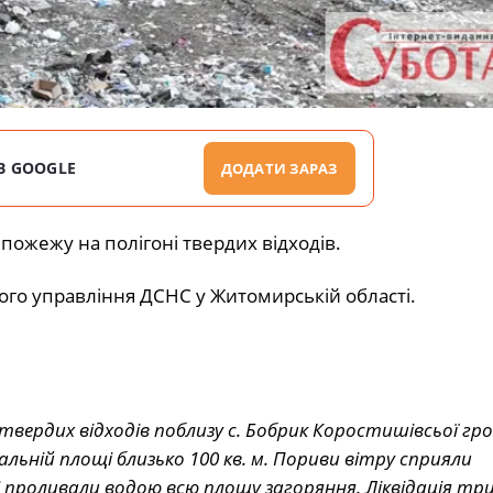
В GOOGLE
ДОДАТИ ЗАРАЗ
пожежу на полігоні твердих відходів.
ого управління ДСНС у Житомирській області.
 твердих відходів поблизу с. Бобрик Коростишівсьої гр
льній площі близько 100 кв. м. Пориви вітру сприяли
 проливали водою всю площу загоряння. Ліквідація тр