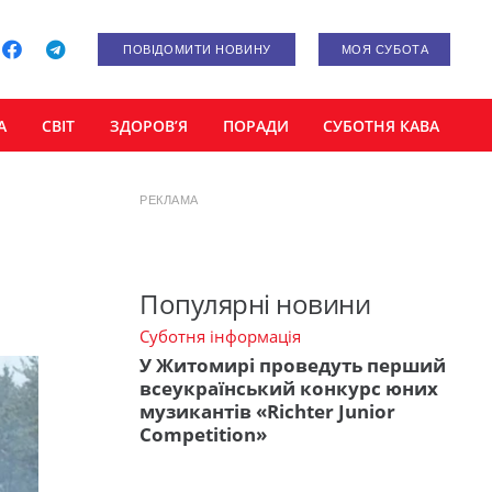
ПОВІДОМИТИ НОВИНУ
МОЯ СУБОТА
А
СВІТ
ЗДОРОВ’Я
ПОРАДИ
СУБОТНЯ КАВА
РЕКЛАМА
Популярні новини
Суботня інформація
У Житомирі проведуть перший
всеукраїнський конкурс юних
музикантів «Richter Junior
Competition»