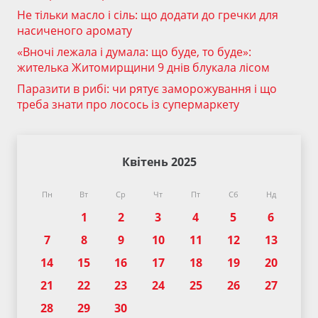
Не тільки масло і сіль: що додати до гречки для
насиченого аромату
«Вночі лежала і думала: що буде, то буде»:
жителька Житомирщини 9 днів блукала лісом
Паразити в рибі: чи рятує заморожування і що
треба знати про лосось із супермаркету
Квітень 2025
Пн
Вт
Ср
Чт
Пт
Сб
Нд
1
2
3
4
5
6
7
8
9
10
11
12
13
14
15
16
17
18
19
20
21
22
23
24
25
26
27
28
29
30