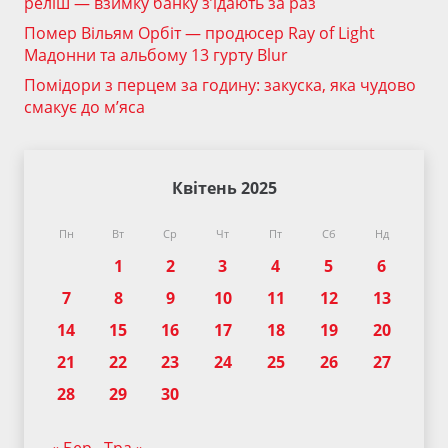
реліш — взимку банку з’їдають за раз
Помер Вільям Орбіт — продюсер Ray of Light
Мадонни та альбому 13 гурту Blur
Помідори з перцем за годину: закуска, яка чудово
смакує до м’яса
Квітень 2025
Пн
Вт
Ср
Чт
Пт
Сб
Нд
1
2
3
4
5
6
7
8
9
10
11
12
13
14
15
16
17
18
19
20
21
22
23
24
25
26
27
28
29
30
« Бер
Тра »