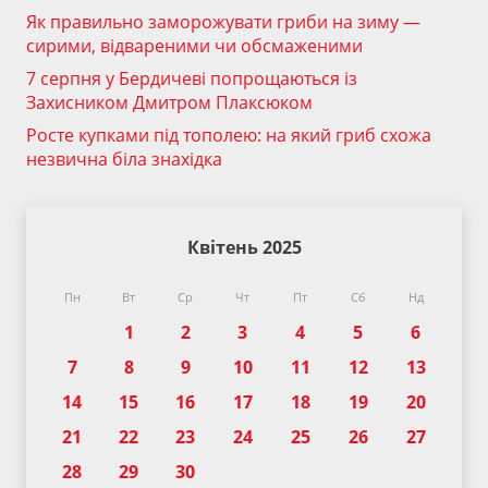
Як правильно заморожувати гриби на зиму —
сирими, відвареними чи обсмаженими
7 серпня у Бердичеві попрощаються із
Захисником Дмитром Плаксюком
Росте купками під тополею: на який гриб схожа
незвична біла знахідка
Квітень 2025
Пн
Вт
Ср
Чт
Пт
Сб
Нд
1
2
3
4
5
6
7
8
9
10
11
12
13
14
15
16
17
18
19
20
21
22
23
24
25
26
27
28
29
30