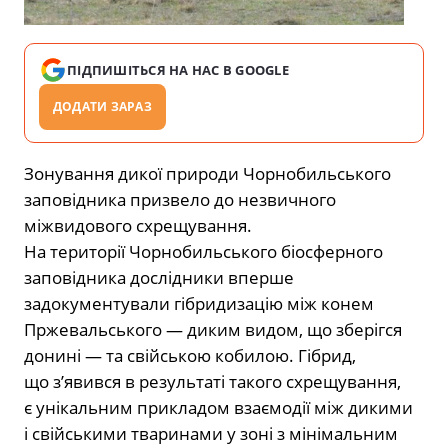
ПІДПИШІТЬСЯ НА НАС В GOOGLE
ДОДАТИ ЗАРАЗ
Зонування дикої природи Чорнобильського
заповідника призвело до незвичного
міжвидового схрещування.
На території
Чорнобильського біосферного
заповідника
дослідники вперше
задокументували гібридизацію між конем
Пржевальського — диким видом, що зберігся
донині — та свійською кобилою. Гібрид,
що з’явився в результаті такого схрещування,
є унікальним прикладом взаємодії між дикими
і свійськими тваринами у зоні з мінімальним