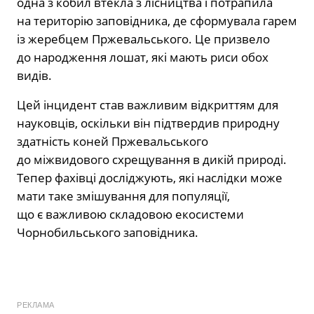
одна з кобил втекла з лісництва і потрапила
на територію заповідника, де сформувала гарем
із жеребцем Пржевальського. Це призвело
до народження лошат, які мають риси обох
видів.
Цей інцидент став важливим відкриттям для
науковців, оскільки він підтвердив природну
здатність коней Пржевальського
до міжвидового схрещування в дикій природі.
Тепер фахівці досліджують, які наслідки може
мати таке змішування для популяції,
що є важливою складовою екосистеми
Чорнобильського заповідника.
РЕКЛАМА