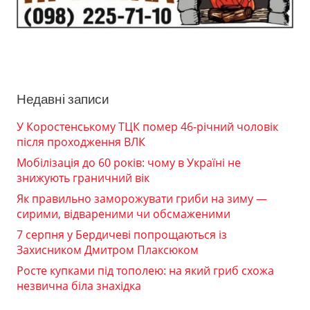
Недавні записи
У Коростенському ТЦК помер 46-річний чоловік
після проходження ВЛК
Мобілізація до 60 років: чому в Україні не
знижують граничний вік
Як правильно заморожувати гриби на зиму —
сирими, відвареними чи обсмаженими
7 серпня у Бердичеві попрощаються із
Захисником Дмитром Плаксюком
Росте купками під тополею: на який гриб схожа
незвична біла знахідка