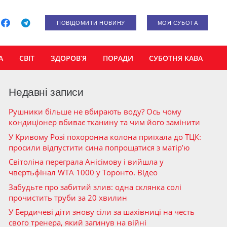
ПОВІДОМИТИ НОВИНУ
МОЯ СУБОТА
А
СВІТ
ЗДОРОВ’Я
ПОРАДИ
СУБОТНЯ КАВА
Недавні записи
Рушники більше не вбирають воду? Ось чому
кондиціонер вбиває тканину та чим його замінити
У Кривому Розі похоронна колона приїхала до ТЦК:
просили відпустити сина попрощатися з матір’ю
Світоліна переграла Анісімову і вийшла у
чвертьфінал WTA 1000 у Торонто. Відео
Забудьте про забитий злив: одна склянка солі
прочистить труби за 20 хвилин
У Бердичеві діти знову сіли за шахівниці на честь
свого тренера, який загинув на війні