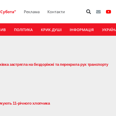
“Субота”
Реклама
Контакти
ЗИВ
ПОЛІТИКА
КРИК ДУШІ
ІНФОРМАЦІЯ
УКРАЇН
івка застрягла на бездоріжжі та перекрила рух транспорту
укують 11-річного хлопчика