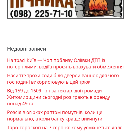
Недавні записи
На трасі Київ — Чоп поблизу Оліївки ДТП із
потерпілими: водіїв просять врахувати обмеження
Насипте трохи соди біля дверей ванної: для чого
господині використовують цей трюк
Від 159 до 1609 грн за гектар: дві громади
Житомирщини сьогодні розіграють в оренду
понад 49 га
Розсіл в огірках раптом помутнів: коли це
нормально, а коли банку краще викинути
Таро-гороскоп на 7 серпня: кому усміхнеться доля