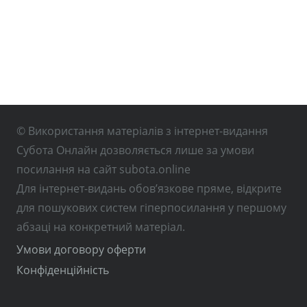
© Використання матеріалів з інтернет-видання
Субота Онлайн дозволяється лише за умови
посилання на сайт subota.online
Для інтернет-видань обов’язкове пряме, відкрите
для пошукових систем гіперпосилання у першому
абзаці на конкретний матеріал.
Умови договору оферти
Конфіденційність