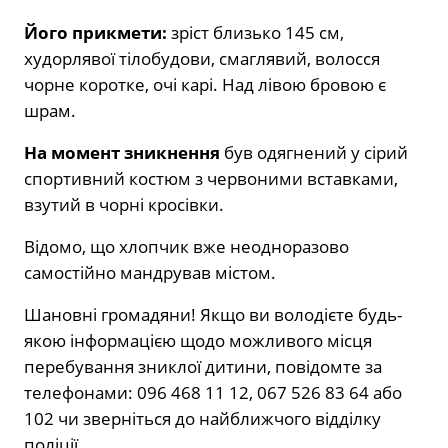
Його прикмети:
зріст близько 145 см,
худорлявої тілобудови, смаглявий, волосся
чорне коротке, очі карі. Над лівою бровою є
шрам.
На момент зникнення
був одягнений у сірий
спортивний костюм з червоними вставками,
взутий в чорні кросівки.
Відомо, що хлопчик вже неодноразово
самостійно мандрував містом.
Шановні громадяни! Якщо ви володієте будь-
якою інформацією щодо можливого місця
перебування зниклої дитини, повідомте за
телефонами: 096 468 11 12, 067 526 83 64 або
102 чи зверніться до найближчого відділку
поліції.