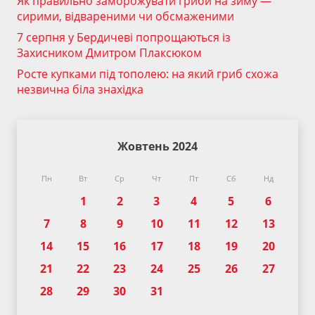
Як правильно заморожувати гриби на зиму —
сирими, відвареними чи обсмаженими
7 серпня у Бердичеві попрощаються із
Захисником Дмитром Плаксюком
Росте купками під тополею: на який гриб схожа
незвична біла знахідка
Жовтень 2024
Пн
Вт
Ср
Чт
Пт
Сб
Нд
1
2
3
4
5
6
7
8
9
10
11
12
13
14
15
16
17
18
19
20
21
22
23
24
25
26
27
28
29
30
31