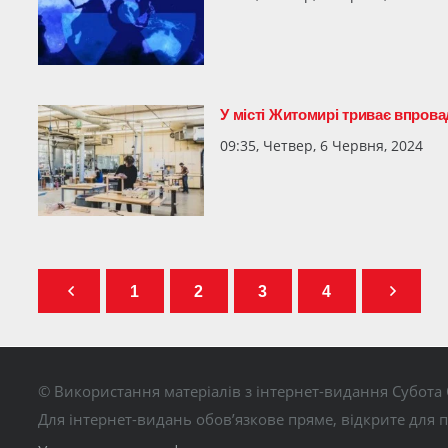
У місті Житомирі триває впров
09:35, Четвер, 6 Червня, 2024
1
2
3
4
© Використання матеріалів з інтернет-видання Субота 
Для інтернет-видань обов’язкове пряме, відкрите для 