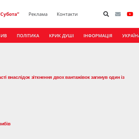
“Субота”
Реклама
Контакти
ЗИВ
ПОЛІТИКА
КРИК ДУШІ
ІНФОРМАЦІЯ
УКРАЇН
сті внаслідок зіткнення двох вантажівок загинув один із
рибів