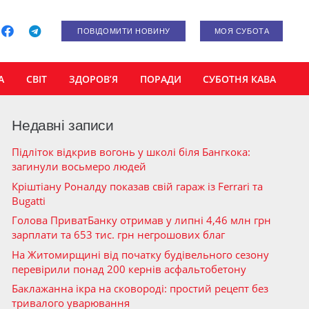
ПОВІДОМИТИ НОВИНУ
МОЯ СУБОТА
А
СВІТ
ЗДОРОВ’Я
ПОРАДИ
СУБОТНЯ КАВА
Недавні записи
Підліток відкрив вогонь у школі біля Бангкока:
загинули восьмеро людей
Кріштіану Роналду показав свій гараж із Ferrari та
Bugatti
Голова ПриватБанку отримав у липні 4,46 млн грн
зарплати та 653 тис. грн негрошових благ
На Житомирщині від початку будівельного сезону
перевірили понад 200 кернів асфальтобетону
Баклажанна ікра на сковороді: простий рецепт без
тривалого уварювання