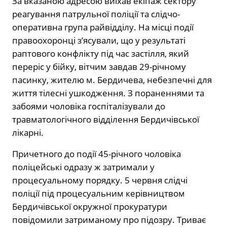
За вказаною адресою виїхав екіпаж сектору
реагування патрульної поліції та слідчо-
оперативна група райвідділу. На місці події
правоохоронці з’ясували, що у результаті
раптового конфлікту під час застілля, який
переріс у бійку, вітчим завдав 29-річному
пасинку, жителю м. Бердичева, небезпечні для
життя тілесні ушкодження. З пораненнями та
забоями чоловіка госпіталізували до
травматологічного відділення Бердичівської
лікарні.
Причетного до події 45-річного чоловіка
поліцейські одразу ж затримали у
процесуальному порядку. 5 червня слідчі
поліції під процесуальним керівництвом
Бердичівської окружної прокуратури
повідомили затриманому про підозру. Триває