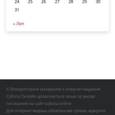
24
25
26
27
28
29
30
31
« Лип
© Використання матеріалів з інтернет-видання
Субота Онлайн дозволяється лише за умови
посилання на сайт subota.online
Для інтернет-видань обов’язкове пряме, відкрите