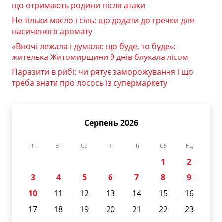
що отримають родини після атаки
Не тільки масло і сіль: що додати до гречки для
насиченого аромату
«Вночі лежала і думала: що буде, то буде»:
жителька Житомирщини 9 днів блукала лісом
Паразити в рибі: чи рятує заморожування і що
треба знати про лосось із супермаркету
Серпень 2026
Пн
Вт
Ср
Чт
Пт
Сб
Нд
1
2
3
4
5
6
7
8
9
10
11
12
13
14
15
16
17
18
19
20
21
22
23