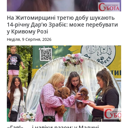
На Житомирщині третю добу шукають
14-річну Дар’ю Зрабіє: може перебувати
у Кривому Розі
Неділя, 9 Серпня, 2026
«Гав!» — і навіки разом: у Малині