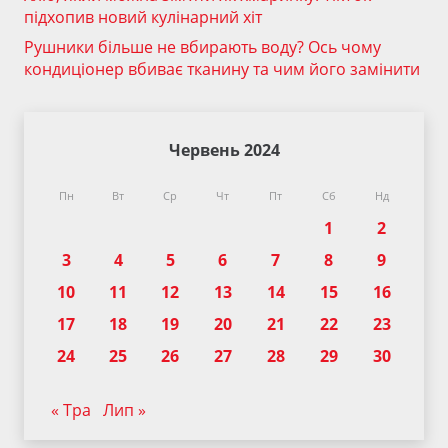
підхопив новий кулінарний хіт
Рушники більше не вбирають воду? Ось чому
кондиціонер вбиває тканину та чим його замінити
Червень 2024
Пн
Вт
Ср
Чт
Пт
Сб
Нд
1
2
3
4
5
6
7
8
9
10
11
12
13
14
15
16
17
18
19
20
21
22
23
24
25
26
27
28
29
30
« Тра
Лип »