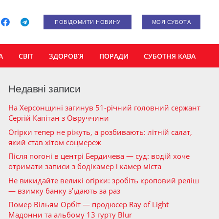
ПОВІДОМИТИ НОВИНУ
МОЯ СУБОТА
А
СВІТ
ЗДОРОВ’Я
ПОРАДИ
СУБОТНЯ КАВА
Недавні записи
На Херсонщині загинув 51-річний головний сержант
Сергій Капітан з Овруччини
Огірки тепер не ріжуть, а розбивають: літній салат,
який став хітом соцмереж
Після погоні в центрі Бердичева — суд: водій хоче
отримати записи з бодікамер і камер міста
Не викидайте великі огірки: зробіть кроповий реліш
— взимку банку з’їдають за раз
Помер Вільям Орбіт — продюсер Ray of Light
Мадонни та альбому 13 гурту Blur