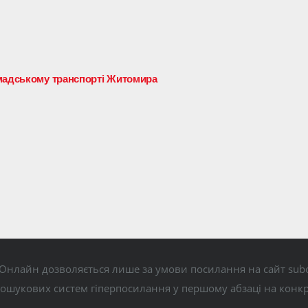
омадському транспорті Житомира
Онлайн дозволяється лише за умови посилання на сайт subo
пошукових систем гіперпосилання у першому абзаці на конк