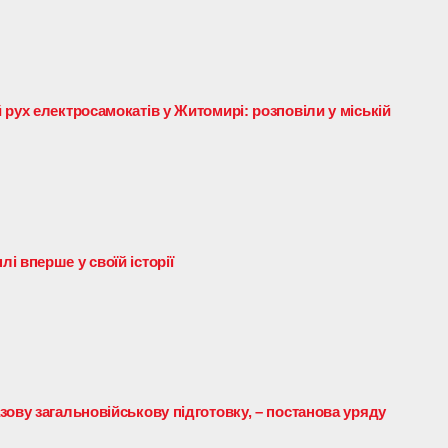
рух електросамокатів у Житомирі: розповіли у міській
 вперше у своїй історії
ову загальновійськову підготовку, – постанова уряду