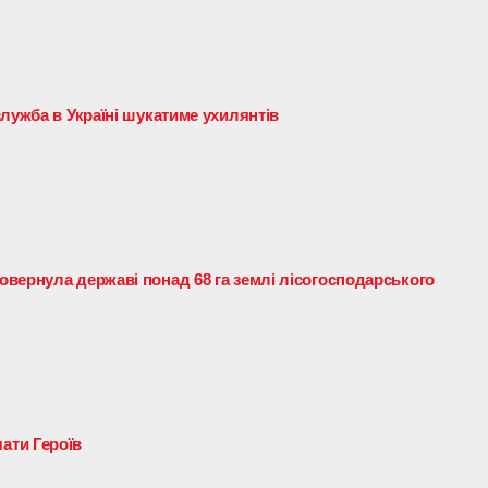
служба в Україні шукатиме ухилянтів
вернула державі понад 68 га землі лісогосподарського
ати Героїв