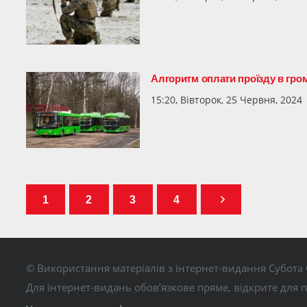
Алгоритм оплати проїзду в гр
15:20, Вівторок, 25 Червня, 2024
1
2
3
4
© Використання матеріалів з інтернет-видання Субота 
Для інтернет-видань обов’язкове пряме, відкрите для 