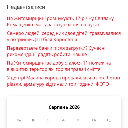
Недавні записи
На Житомирщині розшукують 17-річну Світлану
Ромащенко: має два татуювання на руках
Семеро людей, серед них двоє дітей, травмувалися
у потрійній ДТП біля Коростеня
Перевертаєте банки після закрутки? Сучасні
рекомендації радять робити інакше
На Житомирщині за добу сталося 11 пожеж на
відкритих територіях: горіли трава і сміття
У центрі Малина корова провалилася в люк: бетон
різали, арматуру відгинали три години. ФОТО
Серпень 2026
Пн
Вт
Ср
Чт
Пт
Сб
Нд