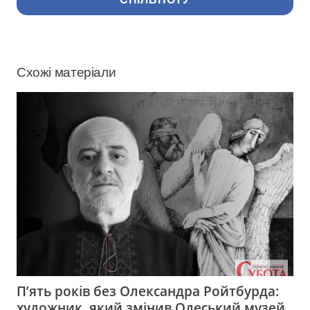
Схожі матеріали
П’ять років без Олександра Ройтбурда:
художник, який змінив Одеський музей