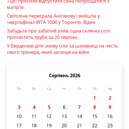
ТЦК: просили відпустити сина попрощатися з
матір’ю
Світоліна переграла Анісімову і вийшла у
чвертьфінал WTA 1000 у Торонто. Відео
Забудьте про забитий злив: одна склянка солі
прочистить труби за 20 хвилин
У Бердичеві діти знову сіли за шахівниці на честь
свого тренера, який загинув на війні
Серпень 2026
Пн
Вт
Ср
Чт
Пт
Сб
Нд
1
2
3
4
5
6
7
8
9
10
11
12
13
14
15
16
17
18
19
20
21
22
23