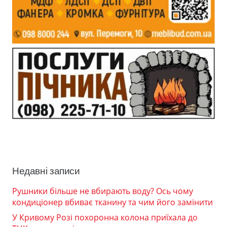
Недавні записи
Рушники більше не вбирають воду? Ось чому
кондиціонер вбиває тканину та чим його замінити
У Кривому Розі похоронна колона приїхала до