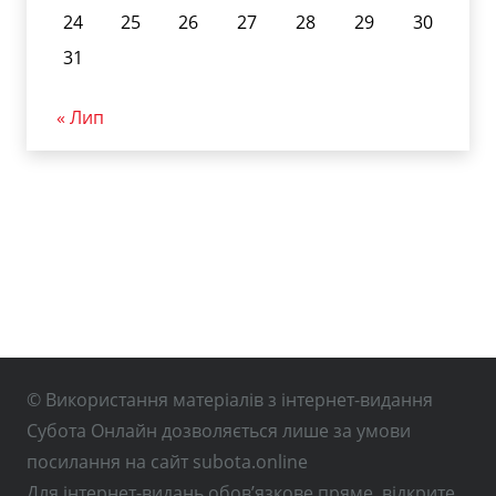
24
25
26
27
28
29
30
31
« Лип
© Використання матеріалів з інтернет-видання
Субота Онлайн дозволяється лише за умови
посилання на сайт subota.online
Для інтернет-видань обов’язкове пряме, відкрите