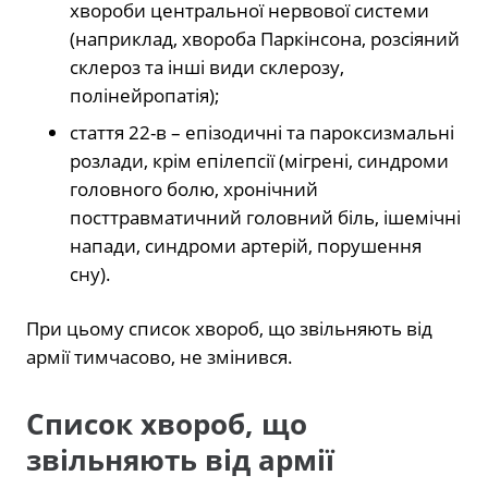
хвороби центральної нервової системи
(наприклад, хвороба Паркінсона, розсіяний
склероз та інші види склерозу,
полінейропатія);
стаття 22-в – епізодичні та пароксизмальні
розлади, крім епілепсії (мігрені, синдроми
головного болю, хронічний
посттравматичний головний біль, ішемічні
напади, синдроми артерій, порушення
сну).
При цьому список хвороб, що звільняють від
армії тимчасово, не змінився.
Список хвороб, що
звільняють від армії