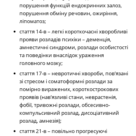
порушення функцій ендокринних залоз,
порушення обміну речовин, ожиріння,
ліпоматоз;
стаття 14-в – легкі короткочасні хворобливі
прояви розладів психіки – деменція,
амнестичні синдроми, розлади особистості
та поведінки внаслідок ураження
головного мозку;
стаття 17-в – невротичні хвороби, пов’язані
зі стресом і соматоформні розлади за
помірно виражених, короткострокових
проявів (нав’язливі стани, неврастенія,
фобії, тривожні розлади, обсесивно-
компульсивний розлад, дисоціативний
розлад, амнезія);
стаття 21-в – повільно прогресуючі