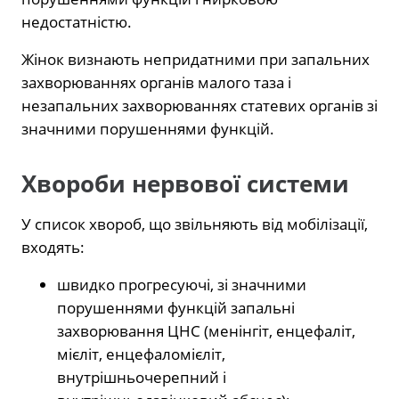
недостатністю.
Жінок визнають непридатними при запальних
захворюваннях органів малого таза і
незапальних захворюваннях статевих органів зі
значними порушеннями функцій.
Хвороби нервової системи
У список хвороб, що звільняють від мобілізації,
входять:
швидко прогресуючі, зі значними
порушеннями функцій запальні
захворювання ЦНС (менінгіт, енцефаліт,
мієліт, енцефаломієліт,
внутрішньочерепний і