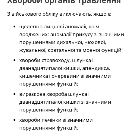
Хвороби органів травлення
З військового обліку виключають, якщо є:
щелепно-лицьові аномалії, крім
вроджених; аномалії прикусу зі значними
порушеннями дихальної, нюхової,
жувальної, ковтальної та мовної функцій;
хвороби стравоходу, шлунка і
дванадцятипалої кишки, апендикса,
кишечника і очеревини зі значними
порушеннями функцій;
виразкова хвороба шлунка і
дванадцятипалої кишки зі значними
порушеннями функцій;
хвороби печінки зі значними
порушеннями функцій.