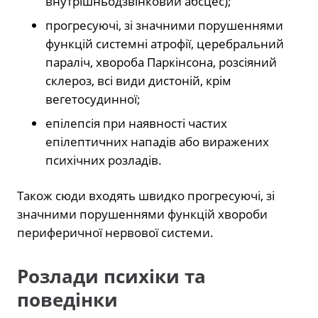
внутрішньодзвінковий абсцес);
прогресуючі, зі значними порушеннями
функцій системні атрофії, церебральний
параліч, хвороба Паркінсона, розсіяний
склероз, всі види дистоній, крім
вегетосудинної;
епілепсія при наявності частих
епілептичних нападів або виражених
психічних розладів.
Також сюди входять швидко прогресуючі, зі
значними порушеннями функцій хвороби
периферичної нервової системи.
Розлади психіки та
поведінки