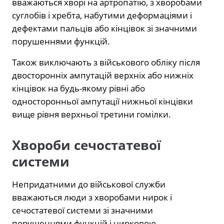
вважаються хворі на артропатію, з хворобами
суглобів і хребта, набутими деформаціями і
дефектами пальців або кінцівок зі значними
порушеннями функцій.
Також виключають з військового обліку після
двосторонніх ампутацій верхніх або нижніх
кінцівок на будь-якому рівні або
односторонньої ампутації нижньої кінцівки
вище рівня верхньої третини гомілки.
Хвороби сечостатевої
системи
Непридатними до військової служби
вважаються люди з хворобами нирок і
сечостатевої системи зі значними
порушеннями функцій і нирковою