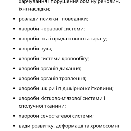
харчування і порушення обміну речовин,
їхні наслідки;
розлади психіки і поведінки;
хвороби нервової системи;
хвороби ока і придаткового апарату;
хвороби вуха;
хвороби системи кровообігу;
хвороби органів дихання;
хвороби органів травлення;
хвороби шкіри і підшкірної клітковини;
хвороби кістково-м’язової системи і
сполучної тканини;
хвороби сечостатевої системи;
вади розвитку, деформації та хромосомні