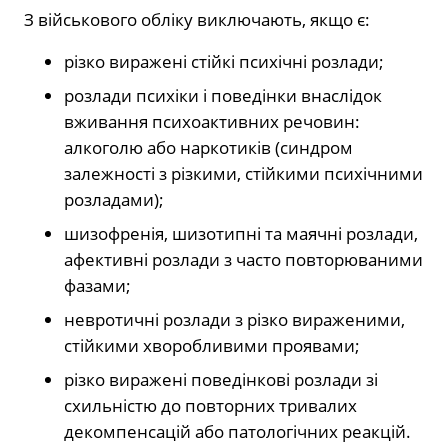
З військового обліку виключають, якщо є:
різко виражені стійкі психічні розлади;
розлади психіки і поведінки внаслідок
вживання психоактивних речовин:
алкоголю або наркотиків (синдром
залежності з різкими, стійкими психічними
розладами);
шизофренія, шизотипні та маячні розлади,
афективні розлади з часто повторюваними
фазами;
невротичні розлади з різко вираженими,
стійкими хворобливими проявами;
різко виражені поведінкові розлади зі
схильністю до повторних тривалих
декомпенсацій або патологічних реакцій.