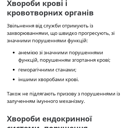
Хвороби крові і
кровотворних органів
Звільнення від служби отримують із
захворюваннями, що швидко прогресують, зі
значними порушеннями функцій:
анемією зі значними порушеннями
функцій, порушенням згортання крові;
геморагічними станами;
іншими хворобами крові.
Також не підлягають призову з порушеннями із
залученням імунного механізму.
Хвороби ендокринної