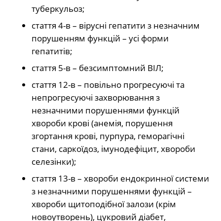
туберкульоз;
стаття 4-в – вірусні гепатити з незначним
порушенням функцій – усі форми
гепатитів;
стаття 5-в – безсимптомний ВІЛ;
стаття 12-в – повільно прогресуючі та
непрогресуючі захворювання з
незначними порушеннями функцій
хвороби крові (анемія, порушення
згортання крові, пурпура, геморагічні
стани, саркоїдоз, імунодефіцит, хвороби
селезінки);
стаття 13-в – хвороби ендокринної системи
з незначними порушеннями функцій –
хвороби щитоподібної залози (крім
новоутворень), цукровий діабет,