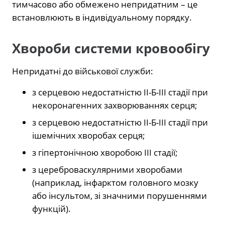
тимчасово або обмежено непридатним – це
встановлюють в індивідуальному порядку.
Хвороби системи кровообігу
Непридатні до військової служби:
з серцевою недостатністю II-Б-III стадії при
некоронагенних захворюваннях серця;
з серцевою недостатністю II-Б-III стадії при
ішемічних хворобах серця;
з гіпертонічною хворобою III стадії;
з цереброваскулярними хворобами
(наприклад, інфарктом головного мозку
або інсультом, зі значними порушеннями
функцій).