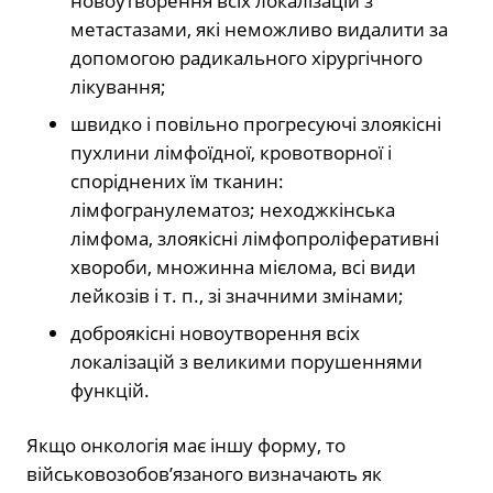
новоутворення всіх локалізацій з
метастазами, які неможливо видалити за
допомогою радикального хірургічного
лікування;
швидко і повільно прогресуючі злоякісні
пухлини лімфоїдної, кровотворної і
споріднених їм тканин:
лімфогранулематоз; неходжкінська
лімфома, злоякісні лімфопроліферативні
хвороби, множинна мієлома, всі види
лейкозів і т. п., зі значними змінами;
доброякісні новоутворення всіх
локалізацій з великими порушеннями
функцій.
Якщо онкологія має іншу форму, то
військовозобов’язаного визначають як