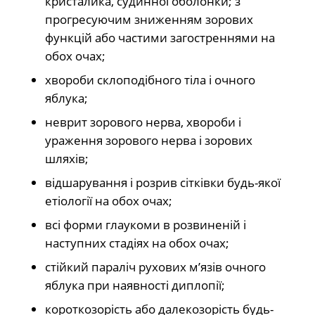
кристалика, судинної оболонки; з
прогресуючим зниженням зорових
функцій або частими загостреннями на
обох очах;
хвороби склоподібного тіла і очного
яблука;
неврит зорового нерва, хвороби і
ураження зорового нерва і зорових
шляхів;
відшарування і розрив сітківки будь-якої
етіології на обох очах;
всі форми глаукоми в розвиненій і
наступних стадіях на обох очах;
стійкий параліч рухових м’язів очного
яблука при наявності диплопії;
короткозорість або далекозорість будь-