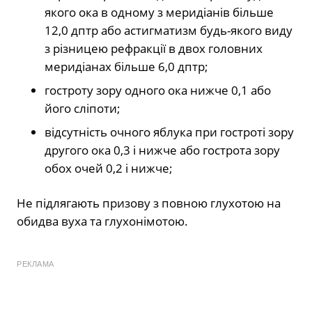
якого ока в одному з меридіанів більше
12,0 дптр або астигматизм будь-якого виду
з різницею рефракції в двох головних
меридіанах більше 6,0 дптр;
гостроту зору одного ока нижче 0,1 або
його сліпоти;
відсутність очного яблука при гостроті зору
другого ока 0,3 і нижче або гострота зору
обох очей 0,2 і нижче;
Не підлягають призову з повною глухотою на
обидва вуха та глухонімотою.
РЕКЛАМА