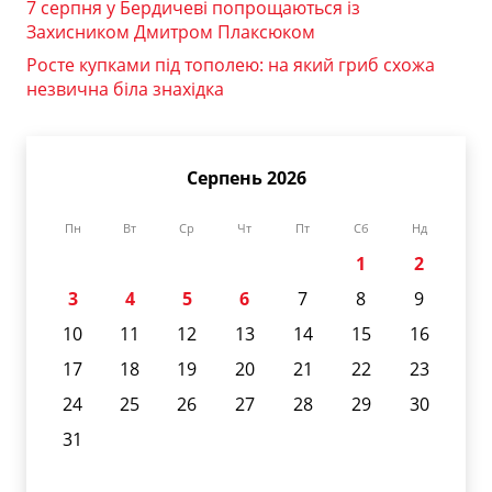
7 серпня у Бердичеві попрощаються із
Захисником Дмитром Плаксюком
Росте купками під тополею: на який гриб схожа
незвична біла знахідка
Серпень 2026
Пн
Вт
Ср
Чт
Пт
Сб
Нд
1
2
3
4
5
6
7
8
9
10
11
12
13
14
15
16
17
18
19
20
21
22
23
24
25
26
27
28
29
30
31