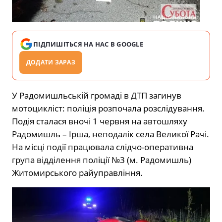
ПІДПИШІТЬСЯ НА НАС В GOOGLE
ДОДАТИ ЗАРАЗ
У Радомишльській громаді в ДТП загинув
мотоцикліст: поліція розпочала розслідування.
Подія сталася вночі 1 червня на автошляху
Радомишль – Ірша, неподалік села Великої Рачі.
На місці події працювала слідчо-оперативна
група відділення поліції №3 (м. Радомишль)
Житомирського райуправління.