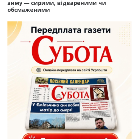
зиму — сирими, відвареними чи
обсмаженими