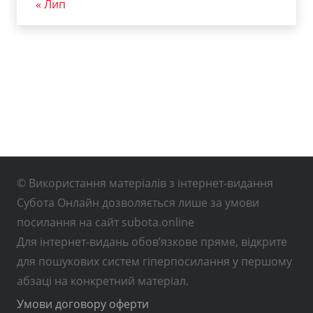
« Лип
© Використання матеріалів з інтернет-видання
Субота Онлайн дозволяється лише за умови
посилання на сайт subota.online
Для інтернет-видань обов’язкове пряме, відкрите
для пошукових систем гіперпосилання у першому
абзаці на конкретний матеріал.
Умови договору оферти