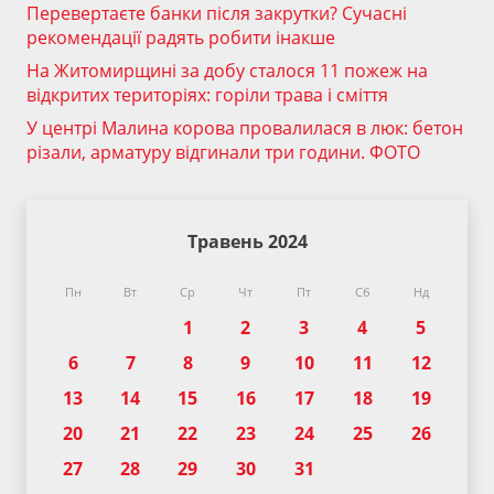
Перевертаєте банки після закрутки? Сучасні
рекомендації радять робити інакше
На Житомирщині за добу сталося 11 пожеж на
відкритих територіях: горіли трава і сміття
У центрі Малина корова провалилася в люк: бетон
різали, арматуру відгинали три години. ФОТО
Травень 2024
Пн
Вт
Ср
Чт
Пт
Сб
Нд
1
2
3
4
5
6
7
8
9
10
11
12
13
14
15
16
17
18
19
20
21
22
23
24
25
26
27
28
29
30
31