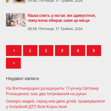
09:08, П’ятниця, 31 Травня, 2024
Кішка спить у ногах: ви здивуєтеся,
чому вона обирає саме це місце
08:58, П’ятниця, 31 Травня, 2024
1
2
3
4
5
Недавні записи
На Житомирщині розшукують 17-річну Світлану
Ромащенко: має два татуювання на руках
Семеро людей, серед них двоє дітей, травмувалися
у потрійній ДТП біля Коростеня