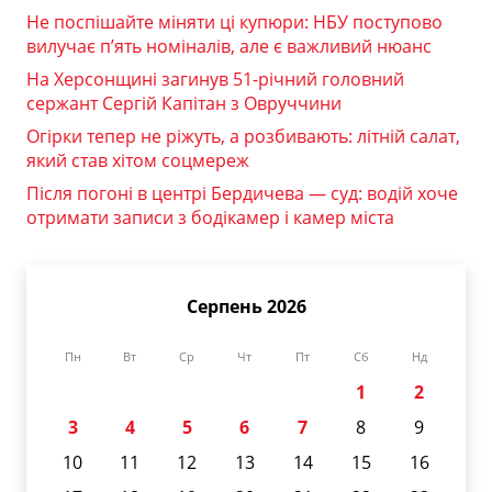
Не поспішайте міняти ці купюри: НБУ поступово
вилучає п’ять номіналів, але є важливий нюанс
На Херсонщині загинув 51-річний головний
сержант Сергій Капітан з Овруччини
Огірки тепер не ріжуть, а розбивають: літній салат,
який став хітом соцмереж
Після погоні в центрі Бердичева — суд: водій хоче
отримати записи з бодікамер і камер міста
Серпень 2026
Пн
Вт
Ср
Чт
Пт
Сб
Нд
1
2
3
4
5
6
7
8
9
10
11
12
13
14
15
16