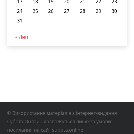
17
18
19
20
21
22
23
24
25
26
27
28
29
30
31
« Лип
© Використання матеріалів з інтернет-видання
Субота Онлайн дозволяється лише за умови
посилання на сайт subota.online