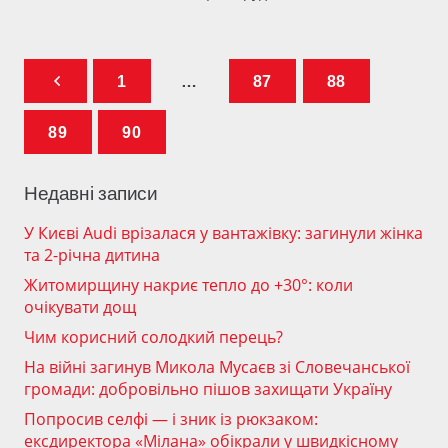
1
…
87
88
89
90
Недавні записи
У Києві Audi врізалася у вантажівку: загинули жінка
та 2-річна дитина
Житомирщину накриє тепло до +30°: коли
очікувати дощ
Чим корисний солодкий перець?
На війні загинув Микола Мусаєв зі Словечанської
громади: добровільно пішов захищати Україну
Попросив селфі — і зник із рюкзаком:
ексдиректора «Мілана» обікрали у швидкісному