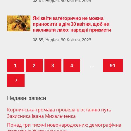
08:41, Неділя, 30 Квітня, 2023
Які квіти категорично не можна
приносити в дім 30 квітня, щоб не
накликати лихо: народні прикмети
08:35, Неділя, 30 Квітня, 2023
1
2
3
4
…
91
Недавні записи
Корнинська громада провела в останню путь
Захисника Івана Михальченка
Понад три тисячі новонароджених: демографічна