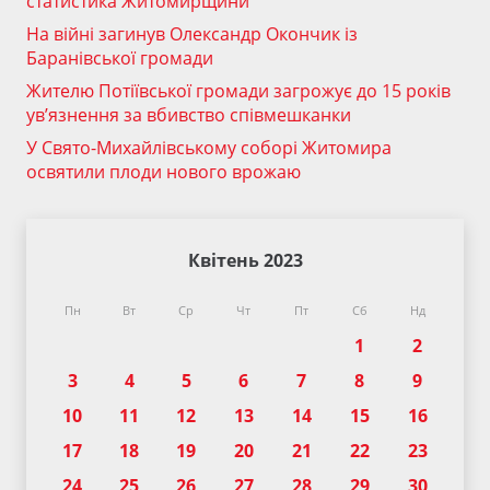
статистика Житомирщини
На війні загинув Олександр Окончик із
Баранівської громади
Жителю Потіївської громади загрожує до 15 років
ув’язнення за вбивство співмешканки
У Свято-Михайлівському соборі Житомира
освятили плоди нового врожаю
Квітень 2023
Пн
Вт
Ср
Чт
Пт
Сб
Нд
1
2
3
4
5
6
7
8
9
10
11
12
13
14
15
16
17
18
19
20
21
22
23
24
25
26
27
28
29
30