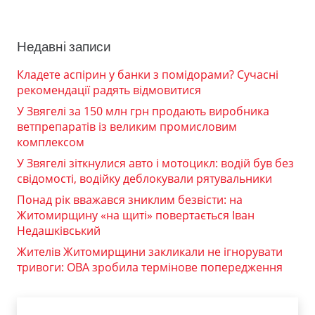
Недавні записи
Кладете аспірин у банки з помідорами? Сучасні
рекомендації радять відмовитися
У Звягелі за 150 млн грн продають виробника
ветпрепаратів із великим промисловим
комплексом
У Звягелі зіткнулися авто і мотоцикл: водій був без
свідомості, водійку деблокували рятувальники
Понад рік вважався зниклим безвісти: на
Житомирщину «на щиті» повертається Іван
Недашківський
Жителів Житомирщини закликали не ігнорувати
тривоги: ОВА зробила термінове попередження