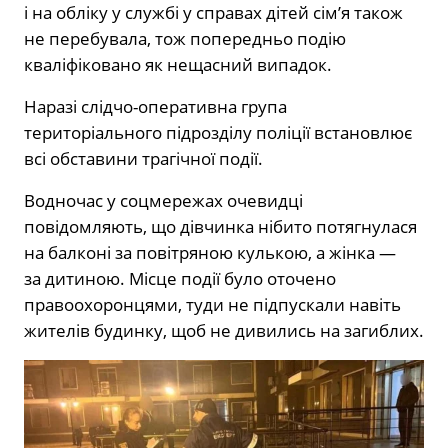
і на обліку у службі у справах дітей сім’я також
не перебувала, тож попередньо подію
кваліфіковано як нещасний випадок.
Наразі слідчо-оперативна група
територіального підрозділу поліції встановлює
всі обставини трагічної події.
Водночас у соцмережах очевидці
повідомляють, що дівчинка нібито потягнулася
на балконі за повітряною кулькою, а жінка —
за дитиною. Місце події було оточено
правоохоронцями, туди не підпускали навіть
жителів будинку, щоб не дивились на загиблих.