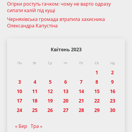
Огірки ростуть гачком: чому не варто одразу
сипати калій під кущі
Черняхівська громада втратила захисника
Олександра Капустіна
Квітень 2023
Пн
Вт
Ср
Чт
Пт
Сб
Нд
1
2
3
4
5
6
7
8
9
10
11
12
13
14
15
16
17
18
19
20
21
22
23
24
25
26
27
28
29
30
« Бер
Тра »