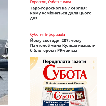
Гороскоп
,
Суботня кава
Таро-гороскоп на 7 серпня:
кому усміхнеться доля цього
дня
Суботня інформація
Йому сьогодні 207: чому
Пантелеймона Куліша назвали
б блогером і PR-генієм