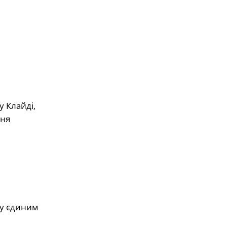
у Клайді,
ння
му єдиним