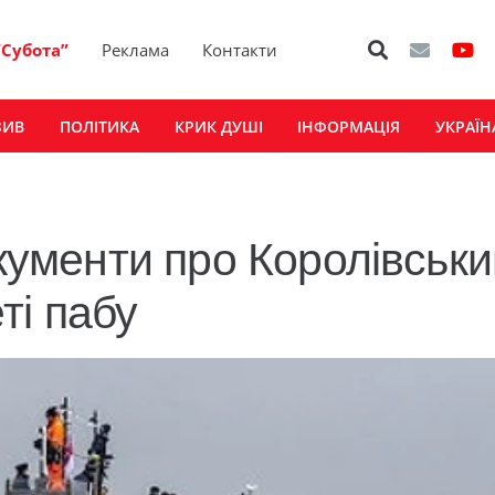
“Субота”
Реклама
Контакти
ЗИВ
ПОЛІТИКА
КРИК ДУШІ
ІНФОРМАЦІЯ
УКРАЇН
окументи про Королівськ
ті пабу