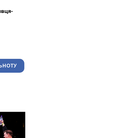
вця-
ЬНОТУ