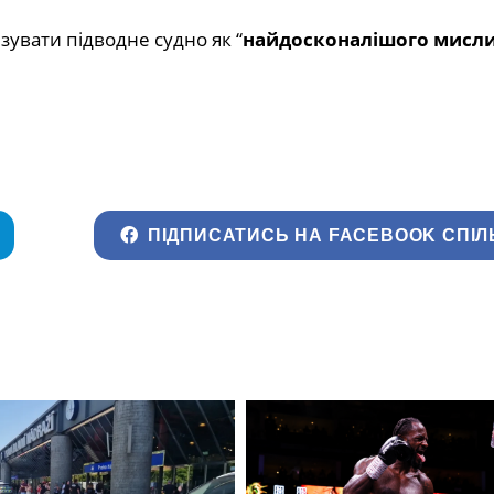
увати підводне судно як “
найдосконалішого мисли
ПІДПИСАТИСЬ НА FACEBOOK СПІЛ