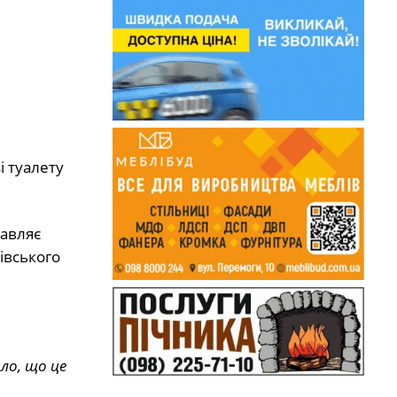
і туалету
равляє
івського
ло, що це