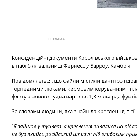
РЕКЛАМА
Конфіденційні документи Королівського військов
в пабі біля залізниці Фернесс у Барроу, Камбрія.
Повідомляється, що файли містили дані про гідр
торпедними люками, кермовим керуванням і плав
флоту з нового судна вартістю 1,3 мільярда фунтів
За словами людини, яка знайшла креслення, тієї
“
Я зайшов у туалет, а креслення валялися на підло
не був якийсь російський шпигун під глибоким п