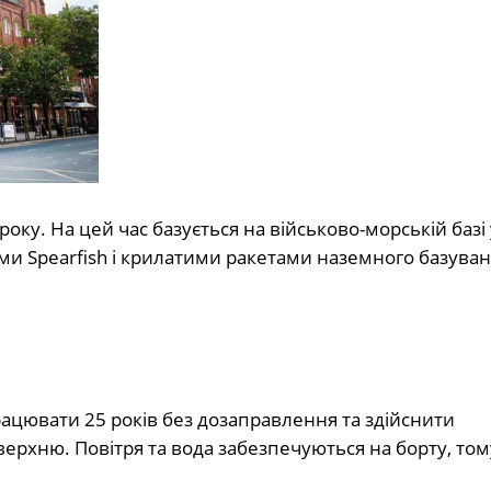
ку. На цей час базується на військово-морській базі 
и Spearfish і крилатими ракетами наземного базува
цювати 25 років без дозаправлення та здійснити
ерхню. Повітря та вода забезпечуються на борту, то