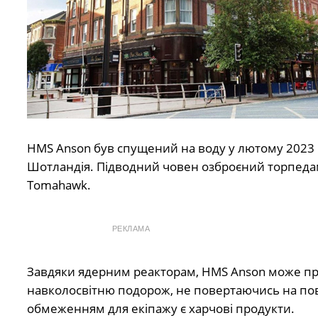
HMS Anson був спущений на воду у лютому 2023 ро
Шотландія. Підводний човен озброєний торпедам
Tomahawk.
РЕКЛАМА
Завдяки ядерним реакторам, HMS Anson може пра
навколосвітню подорож, не повертаючись на пов
обмеженням для екіпажу є харчові продукти.