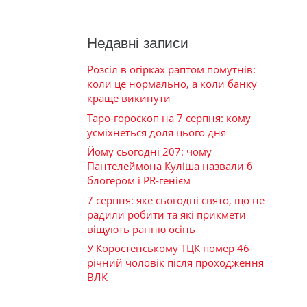
Недавні записи
Розсіл в огірках раптом помутнів:
коли це нормально, а коли банку
краще викинути
Таро-гороскоп на 7 серпня: кому
усміхнеться доля цього дня
Йому сьогодні 207: чому
Пантелеймона Куліша назвали б
блогером і PR-генієм
7 серпня: яке сьогодні свято, що не
радили робити та які прикмети
віщують ранню осінь
У Коростенському ТЦК помер 46-
річний чоловік після проходження
ВЛК