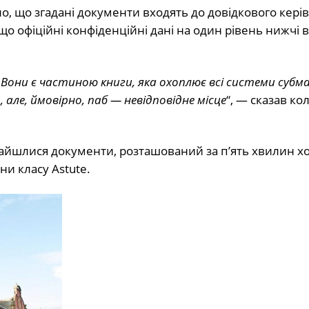
, що згадані документи входять до довідкового кері
що офіційні конфіденційні дані на один рівень нижчі в
. Вони є частиною книги, яка охоплює всі системи субм
але, ймовірно, паб — невідповідне місце
“, — сказав к
знайшлися документи, розташований за п’ять хвилин х
ни класу Astute.