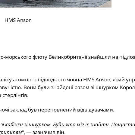
HMS Anson
о-морського флоту Великобританії знайшли на підлоз
авліку атомного підводного човна HMS Anson, який уп
учістю. Вони були знайдені разом зі шнурком Корол
 стерлінгів.
 ночі заклад був переповнений відвідувачами.
зі кабінки зі шнурком. Будь-хто міг їх знайти. Пощасти
рикриттям
“, — зазначив він.