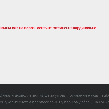
ні зміни вже на порозі: сонячне затемнення кардинально
Онлайн дозволяється лише за умови посилання на сайт subo
пошукових систем гіперпосилання у першому абзаці на конк