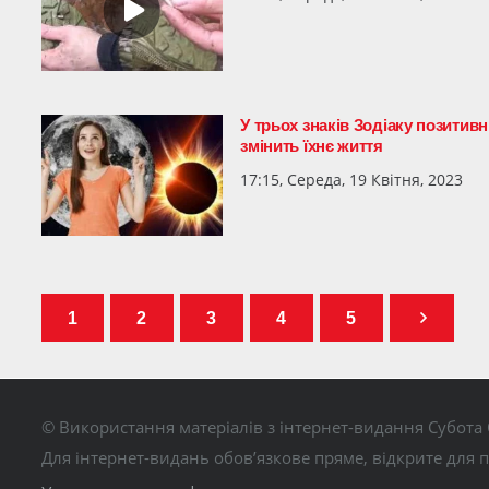
У трьох знаків Зодіаку позитив
змінить їхнє життя
17:15, Середа, 19 Квітня, 2023
1
2
3
4
5
© Використання матеріалів з інтернет-видання Субота 
Для інтернет-видань обов’язкове пряме, відкрите для 