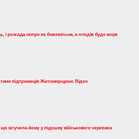
ць, і розсада попре як божевільна, а плодів буде море
тиме підприємців Житомирщини. Відео
що влучила йому у підошву військового черевика