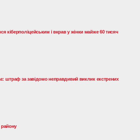
я кіберполіцейським і вкрав у жінки майже 60 тисяч
є: штраф за завідомо неправдивий виклик екстрених
о району