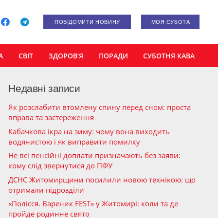
ПОВІДОМИТИ НОВИНУ
МОЯ СУБОТА
А
СВІТ
ЗДОРОВ’Я
ПОРАДИ
СУБОТНЯ КАВА
Недавні записи
Як розслабити втомлену спину перед сном: проста
вправа та застереження
Кабачкова ікра на зиму: чому вона виходить
водянистою і як виправити помилку
Не всі пенсійні доплати призначають без заяви:
кому слід звернутися до ПФУ
ДСНС Житомирщини посилили новою технікою: що
отримали підрозділи
«Полісся. Вареник FEST» у Житомирі: коли та де
пройде родинне свято