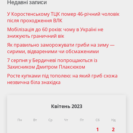
Недавні записи
У Коростенському ТЦК помер 46-річний чоловік
після проходження ВЛК
Мобілізація до 60 років: чому в Україні не
знижують граничний вік
Як правильно заморожувати гриби на зиму —
сирими, відвареними чи обсмаженими
7 серпня у Бердичеві попрощаються із
Захисником Дмитром Плаксюком
Росте купками під тополею: на який гриб схожа
незвична біла знахідка
Квітень 2023
Пн
Вт
Ср
Чт
Пт
Сб
Нд
1
2