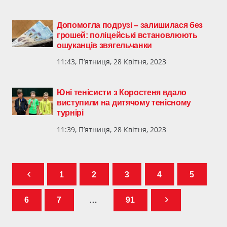
Допомогла подрузі – залишилася без
грошей: поліцейські встановлюють
ошуканців звягельчанки
11:43, П’ятниця, 28 Квітня, 2023
Юні тенісисти з Коростеня вдало
виступили на дитячому тенісному
турнірі
11:39, П’ятниця, 28 Квітня, 2023
1
2
3
4
5
6
7
…
91