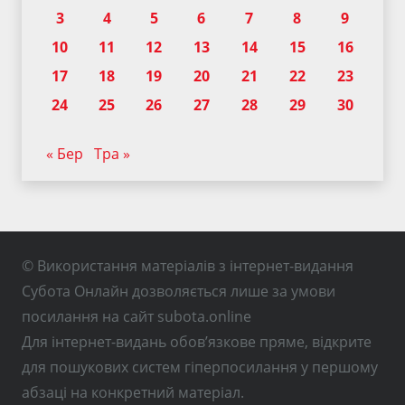
3
4
5
6
7
8
9
10
11
12
13
14
15
16
17
18
19
20
21
22
23
24
25
26
27
28
29
30
« Бер
Тра »
© Використання матеріалів з інтернет-видання
Субота Онлайн дозволяється лише за умови
посилання на сайт subota.online
Для інтернет-видань обов’язкове пряме, відкрите
для пошукових систем гіперпосилання у першому
абзаці на конкретний матеріал.