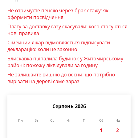
Не отримуєте пенсію через брак стажу: як
оформити посвідчення
Плату за доставку газу скасували: кого стосуються
нові правила
Сімейний лікар відмовляється підписувати
декларацію: коли це законно
Блискавка підпалила будинок у Житомирському
районі: пожежу ліквідували за годину
Не залишайте вишню до весни: що потрібно
вирізати на дереві саме зараз
Серпень 2026
Пн
Вт
Ср
Чт
Пт
Сб
Нд
1
2