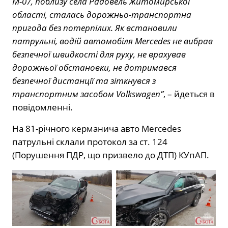
М-07, поблизу села Радовель Житомирської
області, сталась дорожньо-транспортна
пригода без потерпілих. Як встановили
патрульні, водій автомобіля Mercedes не вибрав
безпечної швидкості для руху, не врахував
дорожньої обстановки, не дотримався
безпечної дистанції та зіткнувся з
транспортним засобом Volkswagen”
, – йдеться в
повідомленні.
На 81-річного керманича авто Mercedes
патрульні склали протокол за ст. 124
(Порушення ПДР, що призвело до ДТП) КУпАП.