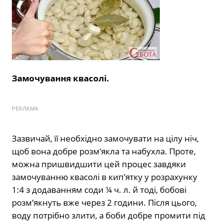
Замочування квасолі.
РЕКЛАМА
Зазвичай, її необхідно замочувати на цілу ніч,
щоб вона добре розм’якла та набухла. Проте,
можна пришвидшити цей процес завдяки
замочуванню квасолі в кип’ятку у розрахунку
1:4 з додаванням соди ¼ ч. л. й тоді, бобові
розм’якнуть вже через 2 години. Після цього,
воду потрібно злити, а боби добре промити під