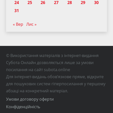
24
25
26
27
28
29
30
31
« Вер
Лис »
© Використання матеріалів з інтернет-видання
Субота Онлайн дозволяється лише за умови
посилання на сайт subota.online
Для інтернет-видань обов’язкове пряме, відкрите
для пошукових систем гіперпосилання у першому
абзаці на конкретний матеріал.
Умови договору оферти
Конфіденційність