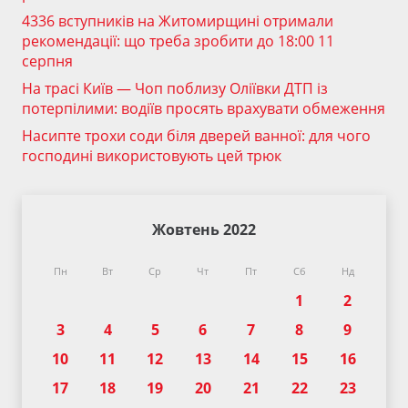
4336 вступників на Житомирщині отримали
рекомендації: що треба зробити до 18:00 11
серпня
На трасі Київ — Чоп поблизу Оліївки ДТП із
потерпілими: водіїв просять врахувати обмеження
Насипте трохи соди біля дверей ванної: для чого
господині використовують цей трюк
Жовтень 2022
Пн
Вт
Ср
Чт
Пт
Сб
Нд
1
2
3
4
5
6
7
8
9
10
11
12
13
14
15
16
17
18
19
20
21
22
23