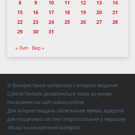
8
9
10
11
12
13
14
15
16
17
18
19
20
21
22
23
24
25
26
27
28
29
30
31
« Лип
Вер »
© Використання матеріалів з інтернет-видання
Субота Онлайн дозволяється лише за умови
посилання на сайт subota.online
Для інтернет-видань обов’язкове пряме, відкрите
для пошукових систем гіперпосилання у першому
абзаці на конкретний матеріал.