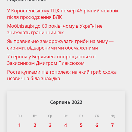
У Коростенському ТЦК помер 46-річний чоловік
після проходження ВЛК
Мобілізація до 60 років: чому в Україні не
знижують граничний вік
Як правильно заморожувати гриби на зиму —
сирими, відвареними чи обсмаженими
7 серпня у Бердичеві попрощаються із
Захисником Дмитром Плаксюком
Росте купками під тополею: на який гриб схожа
незвична біла знахідка
Серпень 2022
Пн
Вт
Ср
Чт
Пт
Сб
Нд
1
2
3
4
5
6
7