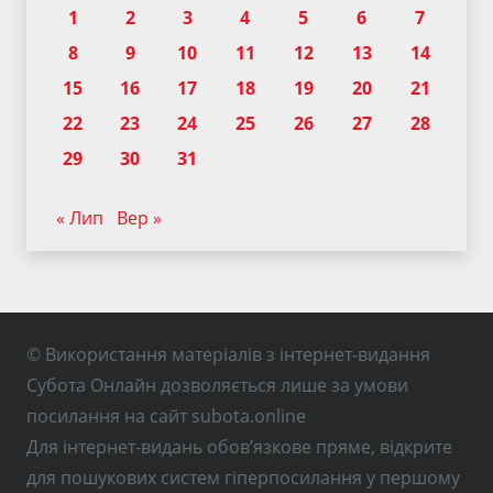
1
2
3
4
5
6
7
8
9
10
11
12
13
14
15
16
17
18
19
20
21
22
23
24
25
26
27
28
29
30
31
« Лип
Вер »
© Використання матеріалів з інтернет-видання
Субота Онлайн дозволяється лише за умови
посилання на сайт subota.online
Для інтернет-видань обов’язкове пряме, відкрите
для пошукових систем гіперпосилання у першому