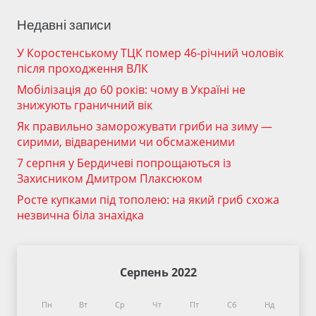
Недавні записи
У Коростенському ТЦК помер 46-річний чоловік
після проходження ВЛК
Мобілізація до 60 років: чому в Україні не
знижують граничний вік
Як правильно заморожувати гриби на зиму —
сирими, відвареними чи обсмаженими
7 серпня у Бердичеві попрощаються із
Захисником Дмитром Плаксюком
Росте купками під тополею: на який гриб схожа
незвична біла знахідка
Серпень 2022
Пн
Вт
Ср
Чт
Пт
Сб
Нд