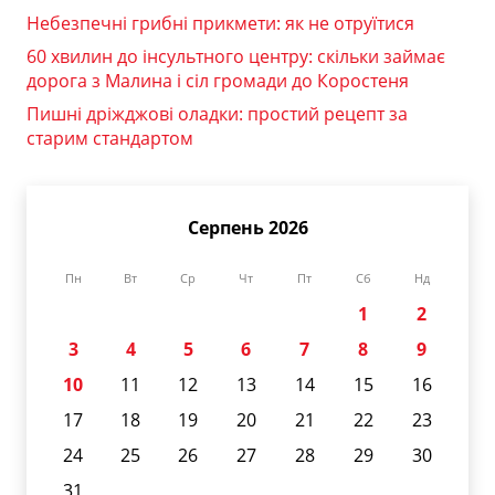
Небезпечні грибні прикмети: як не отруїтися
60 хвилин до інсультного центру: скільки займає
дорога з Малина і сіл громади до Коростеня
Пишні дріжджові оладки: простий рецепт за
старим стандартом
Серпень 2026
Пн
Вт
Ср
Чт
Пт
Сб
Нд
1
2
3
4
5
6
7
8
9
10
11
12
13
14
15
16
17
18
19
20
21
22
23
24
25
26
27
28
29
30
31