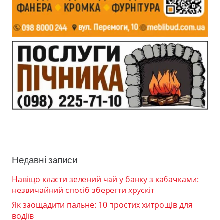
Недавні записи
Навіщо класти зелений чай у банку з кабачками:
незвичайний спосіб зберегти хрускіт
Як заощадити пальне: 10 простих хитрощів для
водіїв