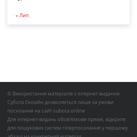
« Лип
© Використання матеріалів з інтернет-видання
Субота Онлайн дозволяється лише за умови
посилання на сайт subota.online
Для інтернет-видань обов’язкове пряме, відкрите
для пошукових систем гіперпосилання у першому
абзаці на конкретний матеріал.