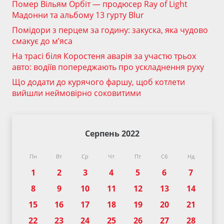
Помер Вільям Орбіт — продюсер Ray of Light
Мадонни та альбому 13 гурту Blur
Помідори з перцем за годину: закуска, яка чудово
смакує до м’яса
На трасі біля Коростеня аварія за участю трьох
авто: водіїв попереджають про ускладнення руху
Що додати до курячого фаршу, щоб котлети
вийшли неймовірно соковитими
Серпень 2022
Пн
Вт
Ср
Чт
Пт
Сб
Нд
1
2
3
4
5
6
7
8
9
10
11
12
13
14
15
16
17
18
19
20
21
22
23
24
25
26
27
28