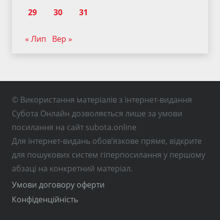
29
30
31
« Лип
Вер »
© Використання матеріалів з інтернет-видання
Субота Онлайн дозволяється лише за умови
посилання на сайт subota.online
Для інтернет-видань обов’язкове пряме, відкрите
для пошукових систем гіперпосилання у першому
абзаці на конкретний матеріал.
Умови договору оферти
Конфіденційність