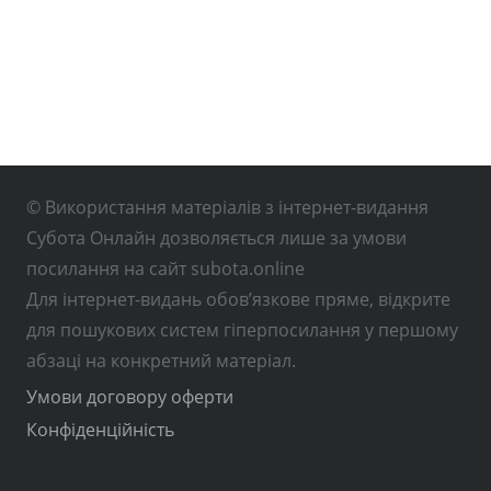
© Використання матеріалів з інтернет-видання
Субота Онлайн дозволяється лише за умови
посилання на сайт subota.online
Для інтернет-видань обов’язкове пряме, відкрите
для пошукових систем гіперпосилання у першому
абзаці на конкретний матеріал.
Умови договору оферти
Конфіденційність