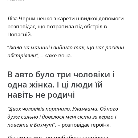
Ліза Чернишенко з карети швидкої допомоги
розповідає, що потрапила під обстріл в
Попасній.
“
Їхала на машині і вийшло так, що нас росіяни
обстріляли”,
– каже вона.
В авто було три чоловіки і
одна жінка. І ці люди їй
навіть не родичі
“Двох чоловіків поранило. Уламками. Одного
дуже сильно і довелося мені сісти за кермо і
повезти в Бахмут
“, – розповідає героїня.
Дівчина каже, що треба була термінова