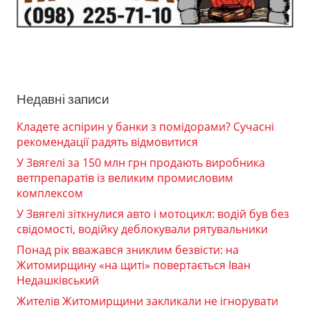
Недавні записи
Кладете аспірин у банки з помідорами? Сучасні
рекомендації радять відмовитися
У Звягелі за 150 млн грн продають виробника
ветпрепаратів із великим промисловим
комплексом
У Звягелі зіткнулися авто і мотоцикл: водій був без
свідомості, водійку деблокували рятувальники
Понад рік вважався зниклим безвісти: на
Житомирщину «на щиті» повертається Іван
Недашківський
Жителів Житомирщини закликали не ігнорувати