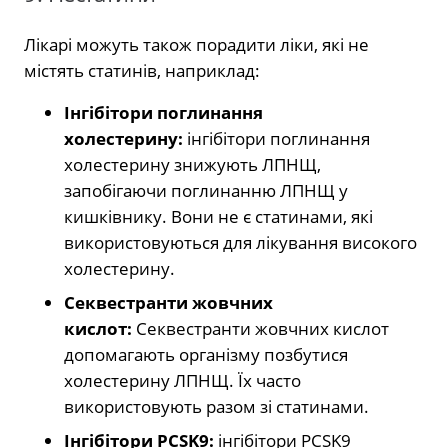
Лікарі можуть також порадити ліки, які не
містять статинів, наприклад:
Інгібітори поглинання
холестерину:
інгібітори поглинання
холестерину знижують ЛПНЩ,
запобігаючи поглинанню ЛПНЩ у
кишківнику. Вони не є статинами, які
використовуються для лікування високого
холестерину.
Секвестранти жовчних
кислот:
Секвестранти жовчних кислот
допомагають організму позбутися
холестерину ЛПНЩ. Їх часто
використовують разом зі статинами.
Інгібітори PCSK9:
інгібітори PCSK9