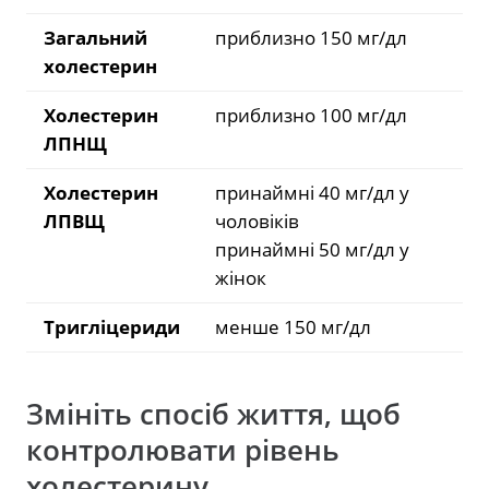
Загальний
приблизно 150 мг/дл
холестерин
Холестерин
приблизно 100 мг/дл
ЛПНЩ
Холестерин
принаймні 40 мг/дл у
ЛПВЩ
чоловіків
принаймні 50 мг/дл у
жінок
Тригліцериди
менше 150 мг/дл
Змініть спосіб життя, щоб
контролювати рівень
холестерину