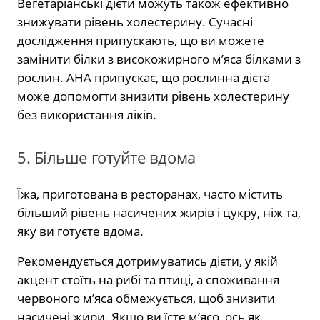
Вегетаріанські дієти можуть також ефективно
знижувати рівень холестерину. Сучасні
дослідження припускають, що ви можете
замінити білки з високожирного м’яса білками з
рослин. AHA припускає, що рослинна дієта
може допомогти знизити рівень холестерину
без використання ліків.
5. Більше готуйте вдома
Їжа, приготована в ресторанах, часто містить
більший рівень насичених жирів і цукру, ніж та,
яку ви готуєте вдома.
Рекомендується дотримуватись дієти, у якій
акцент стоїть на рибі та птиці, а споживання
червоного м’яса обмежується, щоб знизити
насичені жири. Якщо ви їсте м’ясо, ось як