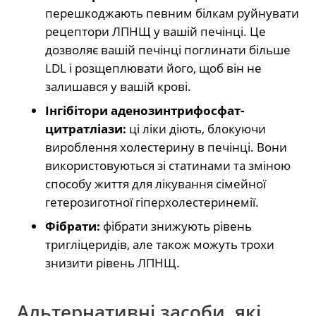
перешкоджають певним білкам руйнувати
рецептори ЛПНЩ у вашій печінці. Це
дозволяє вашій печінці поглинати більше
LDL і розщеплювати його, щоб він не
залишався у вашій крові.
Інгібітори аденозинтрифосфат-
цитратліази:
ці ліки діють, блокуючи
вироблення холестерину в печінці. Вони
використовуються зі статинами та зміною
способу життя для лікування сімейної
гетерозиготної гіперхолестеринемії.
Фібрати:
фібрати знижують рівень
тригліцеридів, але також можуть трохи
знизити рівень ЛПНЩ.
Альтернативні засоби, які