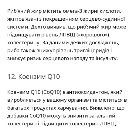
Риб’ячий жир містить омега-3 жирні кислоти,
які пов’язані з покращенням серцево-судинної
системи. Дехто виявив, що риб’ячий жир може
підвищувати рівень ЛПВЩ («хорошого»)
холестерину. За даними деяких досліджень,
риба також знижує рівень тригліцеридів і
знижує ризик серцевого нападу та інсульту.
12. Коензим Q10
Коензим Q10 (CoQ10) є антиоксидантом, який
виробляється у вашому організмі та міститься в
багатьох продуктах харчування. Виявлено, що
добавки CoQ10 можуть знизити загальний
холестерин і підвищити холестерин ЛПВЩ.