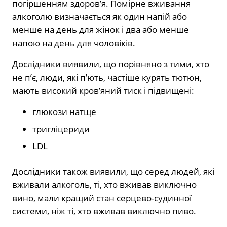
погіршенням здоров’я. Помірне вживання
алкоголю визначається як один напій або
менше на день для жінок і два або менше
напою на день для чоловіків.
Дослідники виявили, що порівняно з тими, хто
не п’є, люди, які п’ють, частіше курять тютюн,
мають високий кров’яний тиск і підвищені:
глюкози натще
тригліцериди
LDL
Дослідники також виявили, що серед людей, які
вживали алкоголь, ті, хто вживав виключно
вино, мали кращий стан серцево-судинної
системи, ніж ті, хто вживав виключно пиво.