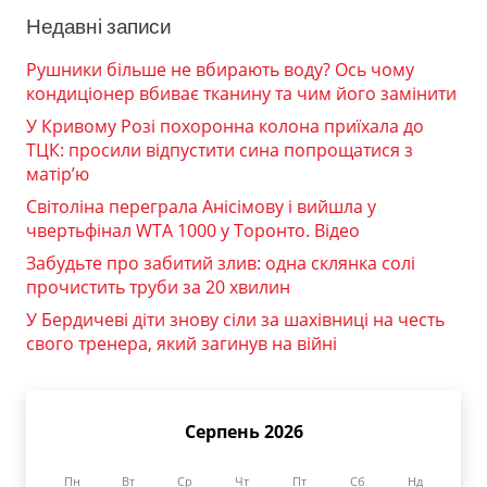
Недавні записи
Рушники більше не вбирають воду? Ось чому
кондиціонер вбиває тканину та чим його замінити
У Кривому Розі похоронна колона приїхала до
ТЦК: просили відпустити сина попрощатися з
матір’ю
Світоліна переграла Анісімову і вийшла у
чвертьфінал WTA 1000 у Торонто. Відео
Забудьте про забитий злив: одна склянка солі
прочистить труби за 20 хвилин
У Бердичеві діти знову сіли за шахівниці на честь
свого тренера, який загинув на війні
Серпень 2026
Пн
Вт
Ср
Чт
Пт
Сб
Нд