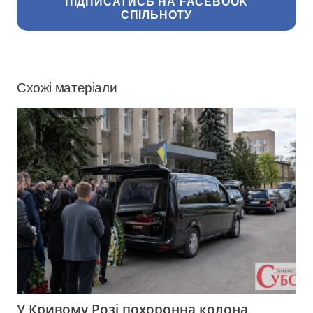
ПІДПИСАТИСЬ НА FACEBOOK
СПІЛЬНОТУ
Схожі матеріали
У Кривому Розі похоронна колона