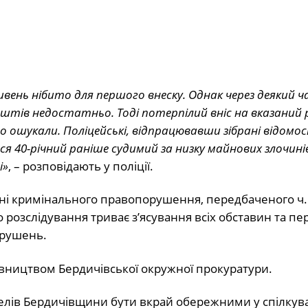
ивень нібито для першого внеску. Однак через деякий ч
коштів недостатньо. Тоді потерпілий вніс на вказаний 
го ошукали. Поліцейські, відпрацювавши зібрані відомос
я 40-річний раніше судимий за низку майнових злочин
і»
, – розповідають у поліції.
нні кримінального правопорушення, передбаченого ч. 
 розслідування триває з’ясування всіх обставин та пе
орушень.
рівництвом Бердичівської окружної прокуратури.
лів Бердичівщини бути вкрай обережними у спілкува