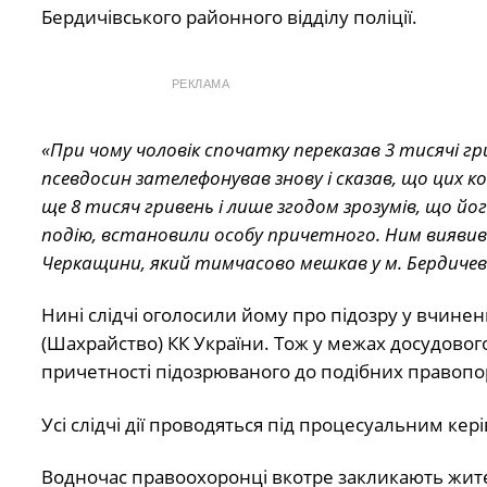
Бердичівського районного відділу поліції.
РЕКЛАМА
«При чому чоловік спочатку переказав 3 тисячі гр
псевдосин зателефонував знову і сказав, що цих 
ще 8 тисяч гривень і лише згодом зрозумів, що йо
подію, встановили особу причетного. Ним виявивс
Черкащини, який тимчасово мешкав у м. Бердичев
Нині слідчі оголосили йому про підозру у вчине
(Шахрайство) КК України. Тож у межах досудового
причетності підозрюваного до подібних правоп
Усі слідчі дії проводяться під процесуальним ке
Водночас правоохоронці вкотре закликають жите