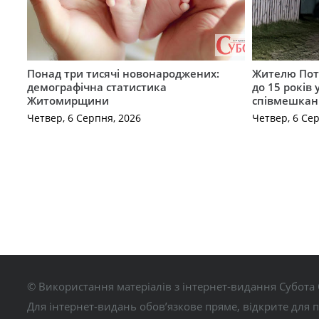
Понад три тисячі новонароджених:
Жителю Поті
демографічна статистика
до 15 років
Житомирщини
співмешкан
Четвер, 6 Серпня, 2026
Четвер, 6 Се
© Використання матеріалів з інтернет-видання Субота 
Для інтернет-видань обов’язкове пряме, відкрите для 