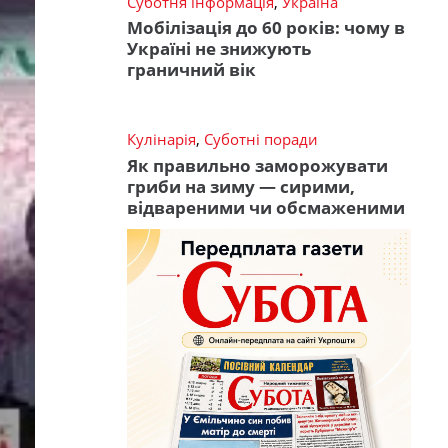
Суботня інформація
,
Україна
Мобілізація до 60 років: чому в
Україні не знижують
граничний вік
Кулінарія
,
Суботні поради
Як правильно заморожувати
гриби на зиму — сирими,
відвареними чи обсмаженими