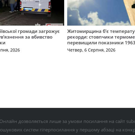
ївської громади загрожує
Житомирщина б’є температу
 ув’язнення за вбивство
рекорди: стовпчики термоме
ки
перевищили показники 1963
рпня, 2026
Четвер, 6 Серпня, 2026
Онлайн дозволяється лише за умови посилання на сайт subo
пошукових систем гіперпосилання у першому абзаці на конк