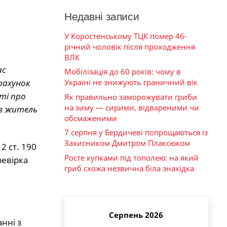
Недавні записи
У Коростенському ТЦК помер 46-
річний чоловік після проходження
ВЛК
ас
Мобілізація до 60 років: чому в
рахунок
Україні не знижують граничний вік
ті про
Як правильно заморожувати гриби
на зиму — сирими, відвареними чи
ів житель
обсмаженими
7 серпня у Бердичеві попрощаються із
Захисником Дмитром Плаксюком
2 ст. 190
Росте купками під тополею: на який
ревірка
гриб схожа незвична біла знахідка
Серпень 2026
нні з