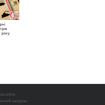
рні
трів
 року
ta.online
ретний матеріал.