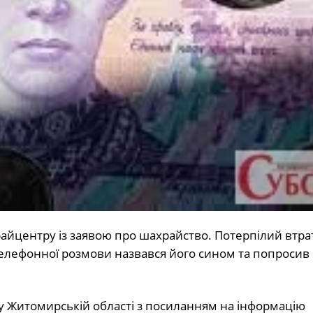
айцентру із заявою про шахрайство. Потерпілий втра
 телефонної розмови назвався його сином та попросив
 Житомирській області з посиланням на інформацію