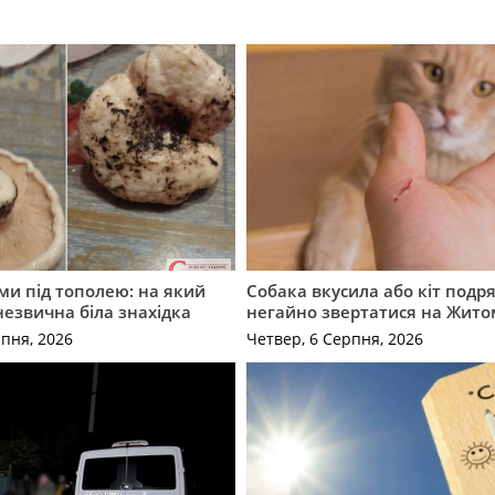
ми під тополею: на який
Собака вкусила або кіт подр
незвична біла знахідка
негайно звертатися на Жит
рпня, 2026
Четвер, 6 Серпня, 2026