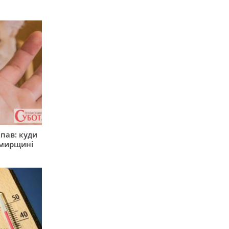
япав: куди
омирщині