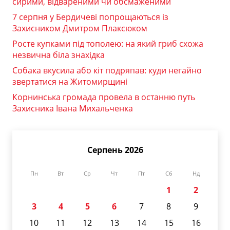
сирими, відвареними чи обсмаженими
7 серпня у Бердичеві попрощаються із
Захисником Дмитром Плаксюком
Росте купками під тополею: на який гриб схожа
незвична біла знахідка
Собака вкусила або кіт подряпав: куди негайно
звертатися на Житомирщині
Корнинська громада провела в останню путь
Захисника Івана Михальченка
Серпень 2026
Пн
Вт
Ср
Чт
Пт
Сб
Нд
1
2
3
4
5
6
7
8
9
10
11
12
13
14
15
16