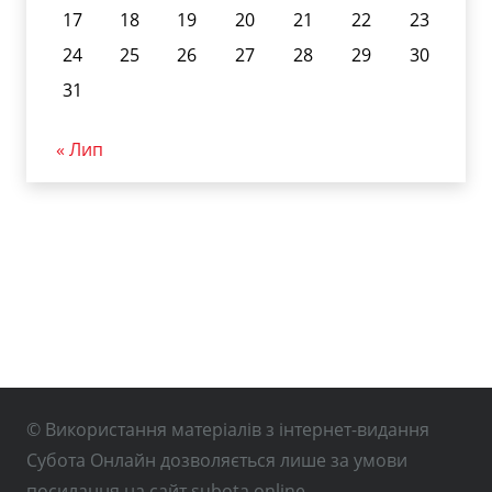
17
18
19
20
21
22
23
24
25
26
27
28
29
30
31
« Лип
© Використання матеріалів з інтернет-видання
Субота Онлайн дозволяється лише за умови
посилання на сайт subota.online