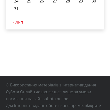
24
25
26
27
28
29
30
31
« Лип
© Використання матеріалів з інтернет-видання
Субота Онлайн дозволяється лише за умови
посилання на сайт subota.online
Для інтернет-видань обов’язкове пряме, відкрите