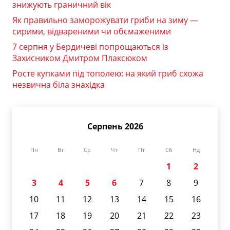
знижують граничний вік
Як правильно заморожувати гриби на зиму —
сирими, відвареними чи обсмаженими
7 серпня у Бердичеві попрощаються із
Захисником Дмитром Плаксюком
Росте купками під тополею: на який гриб схожа
незвична біла знахідка
Серпень 2026
Пн
Вт
Ср
Чт
Пт
Сб
Нд
1
2
3
4
5
6
7
8
9
10
11
12
13
14
15
16
17
18
19
20
21
22
23