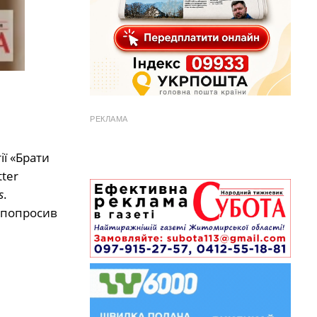
РЕКЛАМА
ії «Брати
tter
s
.
й попросив