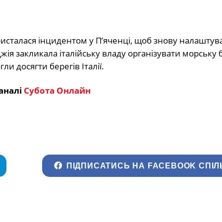
исталася інцидентом у П’яченці, щоб знову налаштув
джія закликала італійську владу організувати морську 
и досягти берегів Італії.
аналі
Субота Онлайн
ПІДПИСАТИСЬ НА FACEBOOK СПІЛ