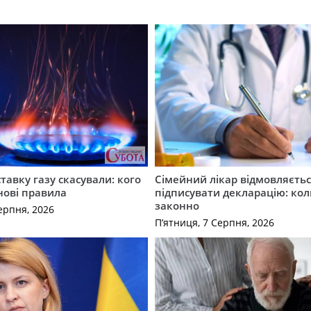
ставку газу скасували: кого
Сімейний лікар відмовляєть
нові правила
підписувати декларацію: кол
законно
ерпня, 2026
П’ятниця, 7 Серпня, 2026