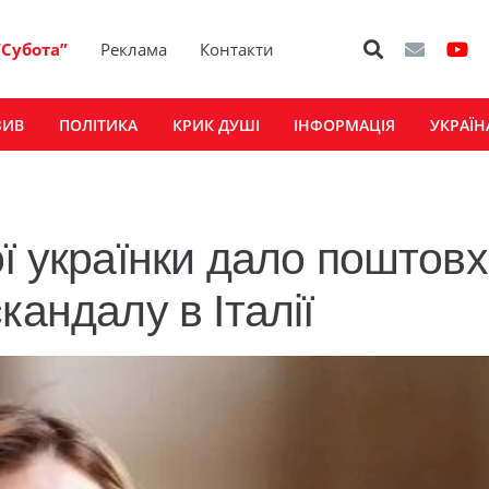
“Субота”
Реклама
Контакти
ЗИВ
ПОЛІТИКА
КРИК ДУШІ
ІНФОРМАЦІЯ
УКРАЇН
ї українки дало поштовх
кандалу в Італії