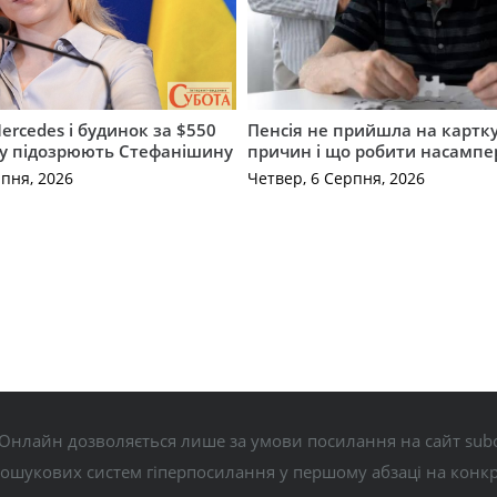
ercedes і будинок за $550
Пенсія не прийшла на картку
му підозрюють Стефанішину
причин і що робити насампе
рпня, 2026
Четвер, 6 Серпня, 2026
Онлайн дозволяється лише за умови посилання на сайт subo
пошукових систем гіперпосилання у першому абзаці на конк