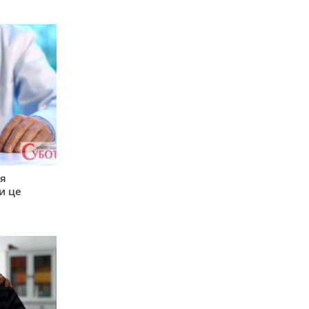
ся
и це