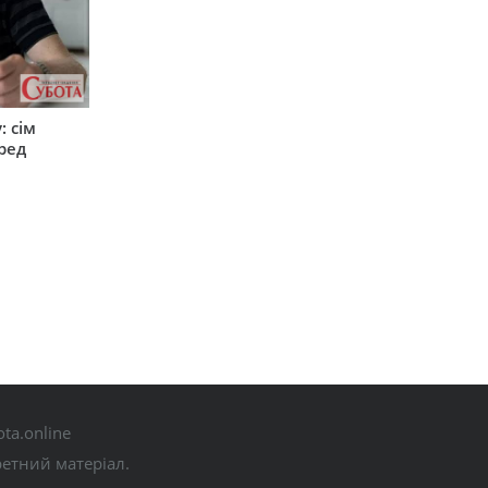
: сім
ред
ta.online
ретний матеріал.