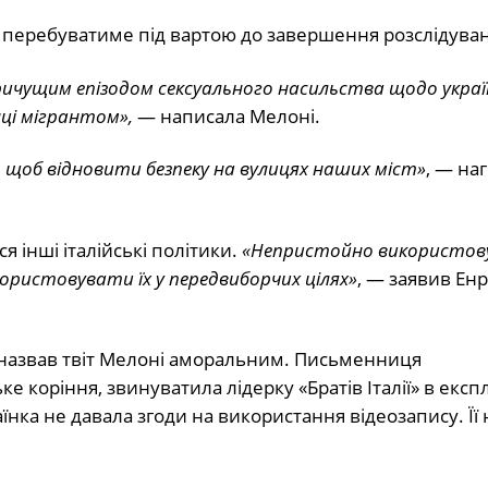
н перебуватиме під вартою до завершення розслідува
ичущим епізодом сексуального насильства щодо украї
нці мігрантом»,
— написала Мелоні.
х, щоб відновити безпеку на вулицях наших міст»
, — на
 інші італійські політики.
«Непристойно використо
ристовувати їх у передвиборчих цілях»
, — заявив Енр
 назвав твіт Мелоні аморальним. Письменниця
ке коріння, звинуватила лідерку «Братів Італії» в експл
нка не давала згоди на використання відеозапису. Її 