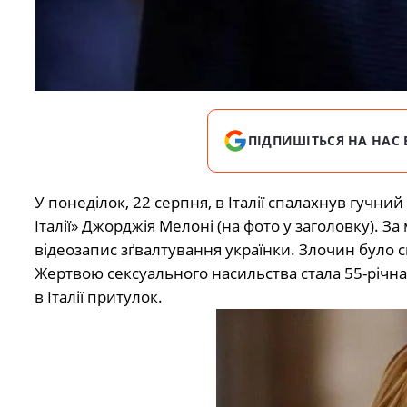
ПІДПИШІТЬСЯ НА НАС 
У понеділок, 22 серпня, в Італії спалахнув гучний
Італії» Джорджія Мелоні (на фото у заголовку). З
відеозапис зґвалтування українки. Злочин було с
Жертвою сексуального насильства стала 55-річна 
в Італії притулок.