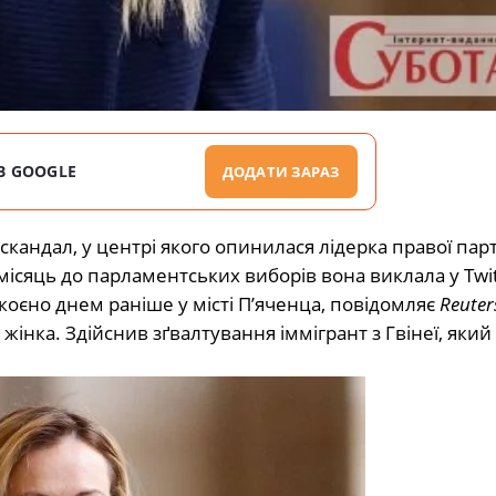
В GOOGLE
ДОДАТИ ЗАРАЗ
 скандал, у центрі якого опинилася лідерка правої парт
а місяць до парламентських виборів вона виклала у Twi
коєно днем раніше у місті П’яченца, повідомляє
Reuter
жінка. Здійснив зґвалтування іммігрант з Гвінеї, яки