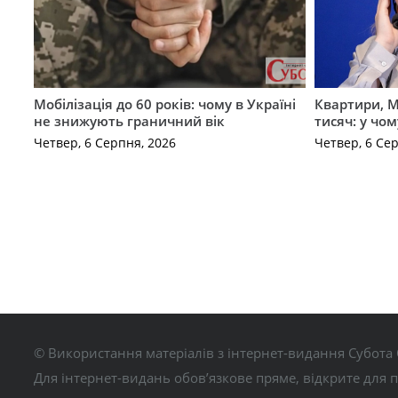
Мобілізація до 60 років: чому в Україні
Квартири, M
не знижують граничний вік
тисяч: у чо
Четвер, 6 Серпня, 2026
Четвер, 6 Се
© Використання матеріалів з інтернет-видання Субота 
Для інтернет-видань обов’язкове пряме, відкрите для 