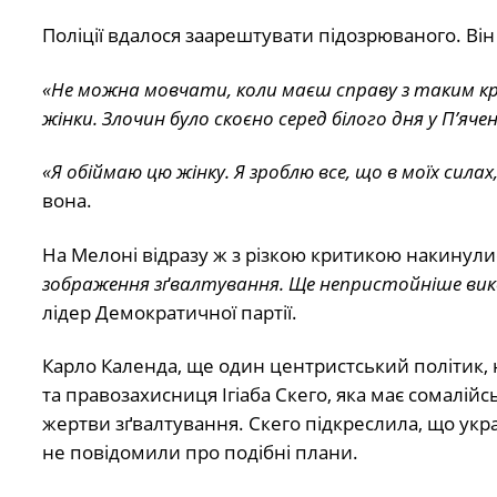
Поліції вдалося заарештувати підозрюваного. Ві
«Не можна мовчати, коли маєш справу з таким кр
жінки. Злочин було скоєно серед білого дня у П’яче
«Я обіймаю цю жінку. Я зроблю все, що в моїх сила
вона.
На Мелоні відразу ж з різкою критикою накинулися
зображення зґвалтування. Ще непристойніше вико
лідер Демократичної партії.
Карло Календа, ще один центристський політик,
та правозахисниця Ігіаба Скего, яка має сомалійсь
жертви зґвалтування. Скего підкреслила, що украї
не повідомили про подібні плани.