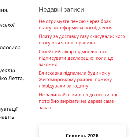
Недавні записи
ння.
Не отримуєте пенсію через брак
нської
стажу: як оформити посвідчення
Плату за доставку газу скасували: кого
стосуються нові правила
голосила
Сімейний лікар відмовляється
підписувати декларацію: коли це
законно
вувати
Блискавка підпалила будинок у
іко Летта,
Житомирському районі: пожежу
ліквідували за годину
Не залишайте вишню до весни: що
потрібно вирізати на дереві саме
зараз
уатації
навіть
Серпень 2026