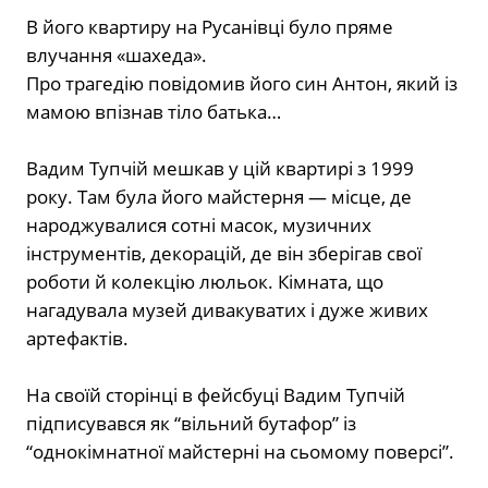
В його квартиру на Русанівці було пряме
влучання «шахеда».
Про трагедію повідомив його син Антон, який із
мамою впізнав тіло батька…
Вадим Тупчій мешкав у цій квартирі з 1999
року. Там була його майстерня — місце, де
народжувалися сотні масок, музичних
інструментів, декорацій, де він зберігав свої
роботи й колекцію люльок. Кімната, що
нагадувала музей дивакуватих і дуже живих
артефактів.
На своїй сторінці в фейсбуці Вадим Тупчій
підписувався як “вільний бутафор” із
“однокімнатної майстерні на сьомому поверсі”.