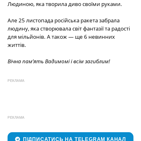
Людиною, яка творила диво своїми руками.
Але 25 листопада російська ракета забрала
людину, яка створювала світ фантазії та радості
для мільйонів. А також — ще 6 невинних
життів.
Вічна памʼять Вадимомі і всім загиблим!
РЕКЛАМА
РЕКЛАМА
ПІДПИСАТИСЬ НА TELEGRAM КАНАЛ