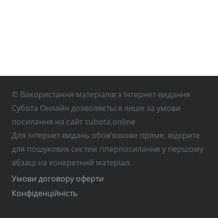
© Використання матеріалів з інтернет-видання
Субота Онлайн дозволяється лише за умови
посилання на сайт subota.online
Для інтернет-видань обов’язкове пряме, відкрите
для пошукових систем гіперпосилання у першому
абзаці на конкретний матеріал.
Умови договору оферти
Конфіденційність